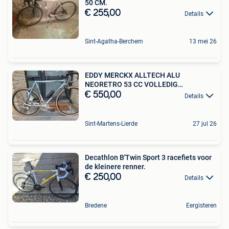
50 CM.
€ 255,00
Details
Sint-Agatha-Berchem
13 mei 26
EDDY MERCKX ALLTECH ALU
NEORETRO 53 CC VOLLEDIG
VERNIEUWD
€ 550,00
Details
Sint-Martens-Lierde
27 jul 26
Decathlon B'Twin Sport 3 racefiets voor
de kleinere renner.
€ 250,00
Details
Bredene
Eergisteren