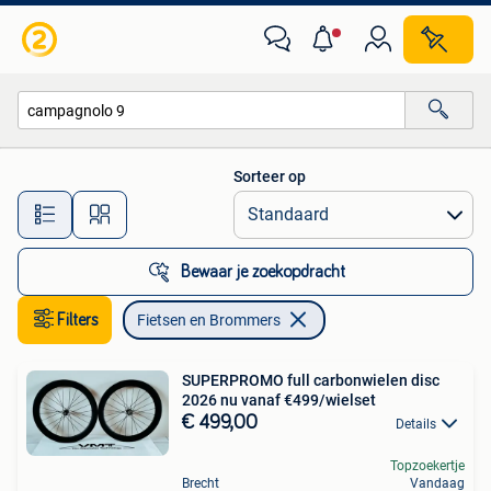
Fietsen en Brommers
Sorteer op
Alle afstanden…
Bewaar je zoekopdracht
Filters
Fietsen en Brommers
SUPERPROMO full carbonwielen disc
2026 nu vanaf €499/wielset
€ 499,00
Details
Topzoekertje
Brecht
Vandaag