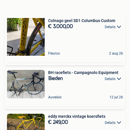
Colnago geel SD1 Columbus Custom
€ 3.000,00
Details
Fleurus
2 aug 26
BH racefiets - Campagnolo Equipment
Bieden
Details
Auvelais
12 jul 26
eddy merckx vintage koersfiets
€ 249,00
Details