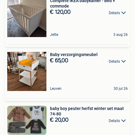
Complete IKEA babykamer - Bed +
commode
€ 120,00
Details
Jette
3 aug 26
Baby verzorgingsmeubel
€ 65,00
Details
Leuven
30 jul 26
baby boy peuter herfst winter set maat
74-80
€ 20,00
Details