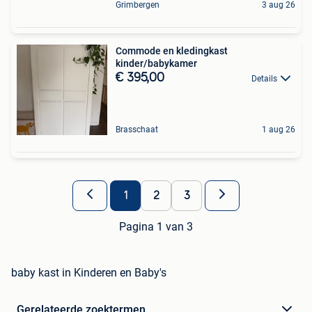
Grimbergen
3 aug 26
Commode en kledingkast
kinder/babykamer
€ 395,00
Details
Brasschaat
1 aug 26
1
2
3
Pagina 1 van 3
baby kast in Kinderen en Baby's
Gerelateerde zoektermen