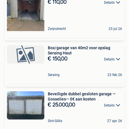
€ 110,00
Details
Zwijndrecht
23 jul 26
Box/garage van 40m2 voor opslag
Seraing Haut
€ 150,00
Details
Seraing
23 feb 26
Beveiligde dubbel gesloten garage —
Gosselies— 0€ aan kosten
€ 25.000,00
Details
Sint-Gillis
27 apr 26