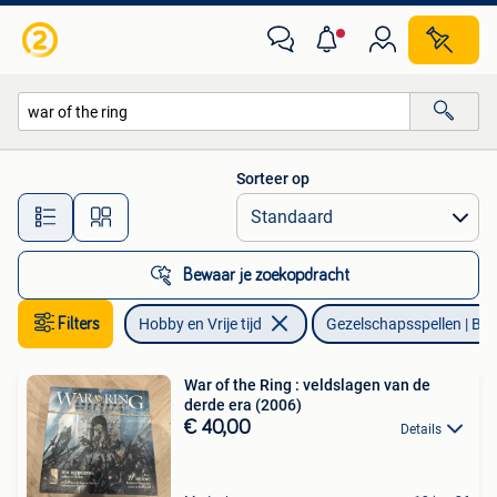
Gezelschapsspellen | Bordspellen
Sorteer op
Alle afstanden…
Bewaar je zoekopdracht
Filters
Hobby en Vrije tijd
Gezelschapsspellen | Bor
War of the Ring : veldslagen van de
derde era (2006)
€ 40,00
Details