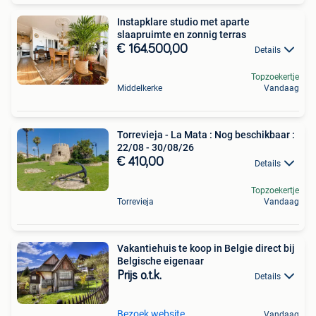
Instapklare studio met aparte
slaapruimte en zonnig terras
€ 164.500,00
Details
Topzoekertje
Middelkerke
Vandaag
Torrevieja - La Mata : Nog beschikbaar :
22/08 - 30/08/26
€ 410,00
Details
Topzoekertje
Torrevieja
Vandaag
Vakantiehuis te koop in Belgie direct bij
Belgische eigenaar
Prijs o.t.k.
Details
Bezoek website
Vandaag