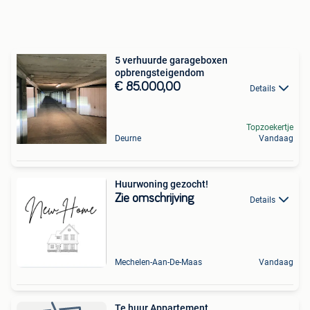
5 verhuurde garageboxen
opbrengsteigendom
€ 85.000,00
Details
Topzoekertje
Deurne
Vandaag
Huurwoning gezocht!
Zie omschrijving
Details
Mechelen-Aan-De-Maas
Vandaag
Te huur Appartement