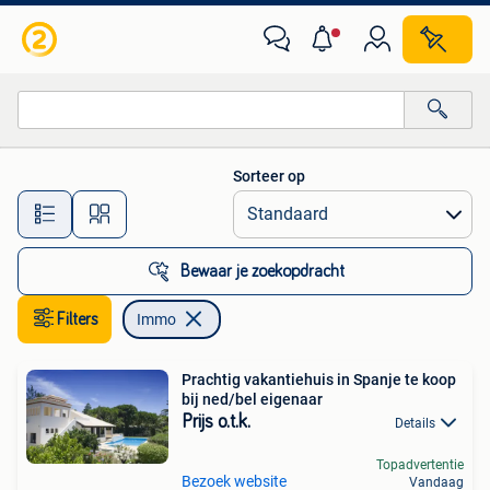
Immo
Sorteer op
Alle afstanden…
Bewaar je zoekopdracht
Filters
Immo
Prachtig vakantiehuis in Spanje te koop
bij ned/bel eigenaar
Prijs o.t.k.
Details
Topadvertentie
Bezoek website
Vandaag