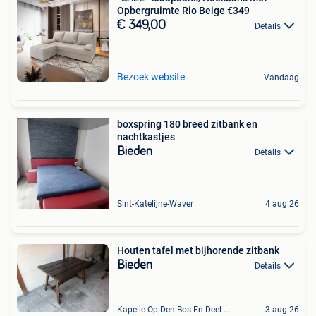
Opbergruimte Rio Beige €349
€ 349,00
Details
Bezoek website
Vandaag
boxspring 180 breed zitbank en
nachtkastjes
Bieden
Details
Sint-Katelijne-Waver
4 aug 26
Houten tafel met bijhorende zitbank
Bieden
Details
Kapelle-Op-Den-Bos En Deel Van Zemst
3 aug 26