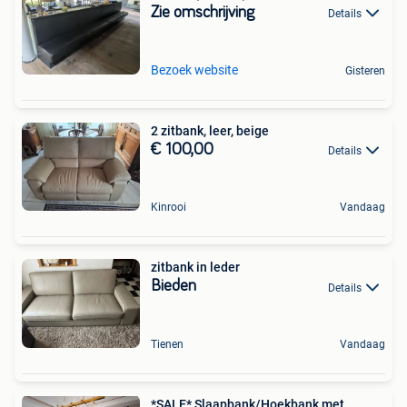
Zie omschrijving
Details
Bezoek website
Gisteren
2 zitbank, leer, beige
€ 100,00
Details
Kinrooi
Vandaag
zitbank in leder
Bieden
Details
Tienen
Vandaag
*SALE* Slaapbank/Hoekbank met