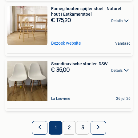
Fameg houten spijlenstoel | Naturel
hout | Eetkamerstoel
€ 175,20
Details
Bezoek website
Vandaag
Scandinavische stoelen DSW
€ 35,00
Details
La Louviere
26 jul 26
1
2
3