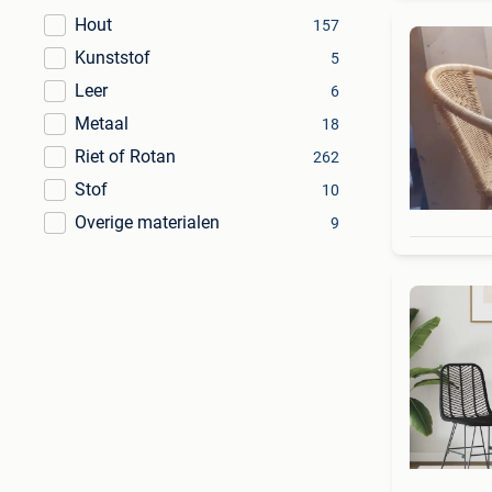
Hout
157
Kunststof
5
Leer
6
Metaal
18
Riet of Rotan
262
Stof
10
Overige materialen
9