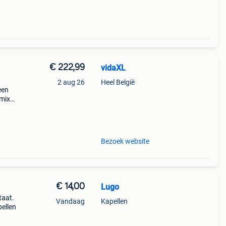
€ 222,99
vidaXL
2 aug 26
Heel België
een
 mix
eaal
Bezoek website
€ 14,00
Lugo
taat.
Vandaag
Kapellen
ellen