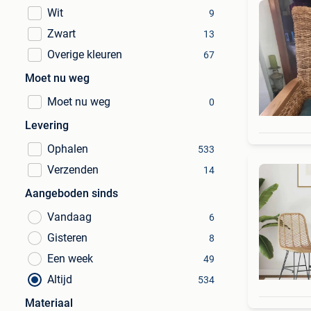
Wit
9
Zwart
13
Overige kleuren
67
Moet nu weg
Moet nu weg
0
Levering
Ophalen
533
Verzenden
14
Aangeboden sinds
Vandaag
6
Gisteren
8
Een week
49
Altijd
534
Materiaal