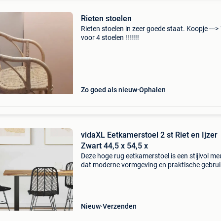
Rieten stoelen
Rieten stoelen in zeer goede staat. Koopje --->
voor 4 stoelen !!!!!!!
Zo goed als nieuw
Ophalen
vidaXL Eetkamerstoel 2 st Riet en Ijzer
Zwart 44,5 x 54,5 x
Deze hoge rug eetkamerstoel is een stijlvol me
dat moderne vormgeving en praktische gebru
moeiteloos combineert. Hij is ideaal voor eet
of keukens en heeft strakke lijnen zonder over
Nieuw
Verzenden