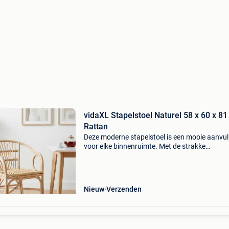
vidaXL Stapelstoel Naturel 58 x 60 x 8
Rattan
Deze moderne stapelstoel is een mooie aanvul
voor elke binnenruimte. Met de strakke
rietconstructie hangt het ontwerp eenvoud en
functionaliteit uit. De stoel heeft een aantrekke
design met ee
Nieuw
Verzenden