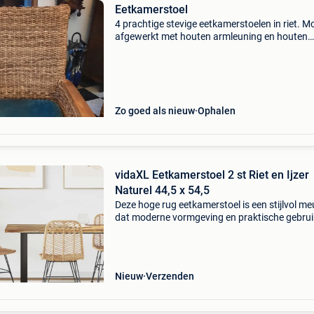
Eetkamerstoel
4 prachtige stevige eetkamerstoelen in riet. M
afgewerkt met houten armleuning en houten
pootjes. Met 4 bijhorende kussens. Nieuwprijs
250/stoel. Nu € 125 voor de 4 stoelen. Staan
Zo goed als nieuw
Ophalen
vidaXL Eetkamerstoel 2 st Riet en Ijzer
Naturel 44,5 x 54,5
Deze hoge rug eetkamerstoel is een stijlvol me
dat moderne vormgeving en praktische gebru
moeiteloos combineert. Hij is ideaal voor eet
of keukens en heeft strakke lijnen zonder over
Nieuw
Verzenden