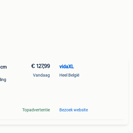
€ 127,99
vidaXL
1 cm
Vandaag
Heel België
ling
lijk
Topadvertentie
Bezoek website