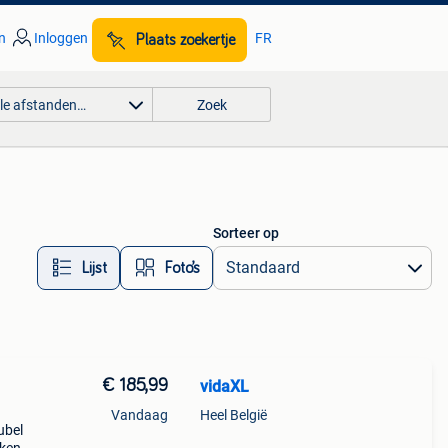
n
Inloggen
FR
Plaats zoekertje
lle afstanden…
Zoek
Sorteer op
Lijst
Foto’s
€ 185,99
vidaXL
Vandaag
Heel België
ubel