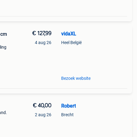
€ 127,99
vidaXL
1 cm
4 aug 26
Heel België
ling
lijk
Bezoek website
€ 40,00
Robert
and.
2 aug 26
Brecht