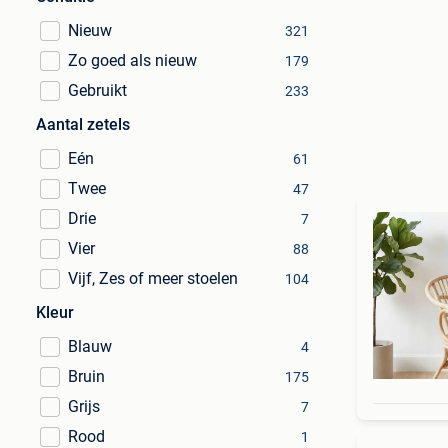
Nieuw
321
Zo goed als nieuw
179
Gebruikt
233
Aantal zetels
Eén
61
Twee
47
Drie
7
Vier
88
Vijf, Zes of meer stoelen
104
Kleur
Blauw
4
Bruin
175
Grijs
7
Rood
1