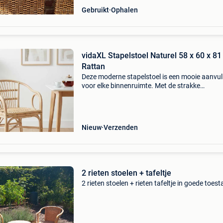
Gebruikt
Ophalen
vidaXL Stapelstoel Naturel 58 x 60 x 8
Rattan
Deze moderne stapelstoel is een mooie aanvul
voor elke binnenruimte. Met de strakke
rietconstructie hangt het ontwerp eenvoud en
functionaliteit uit. De stoel heeft een aantrekke
design met ee
Nieuw
Verzenden
2 rieten stoelen + tafeltje
2 rieten stoelen + rieten tafeltje in goede toest