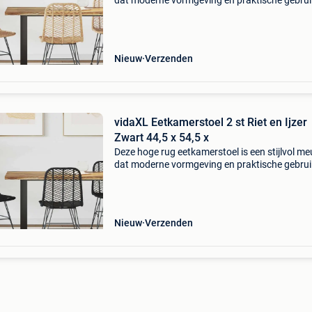
dat moderne vormgeving en praktische gebru
moeiteloos combineert. Hij is ideaal voor eet
of keukens en heeft strakke lijnen zonder over
Nieuw
Verzenden
vidaXL Eetkamerstoel 2 st Riet en Ijzer
Zwart 44,5 x 54,5 x
Deze hoge rug eetkamerstoel is een stijlvol me
dat moderne vormgeving en praktische gebru
moeiteloos combineert. Hij is ideaal voor eet
of keukens en heeft strakke lijnen zonder over
Nieuw
Verzenden