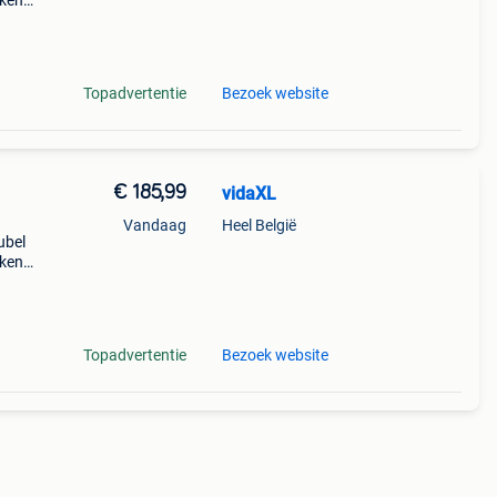
iken
kamers
bodi
Topadvertentie
Bezoek website
€ 185,99
vidaXL
Vandaag
Heel België
ubel
iken
kamers
bodi
Topadvertentie
Bezoek website