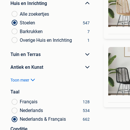
Huis en Inrichting
Alle zoekertjes
Stoelen
547
Barkrukken
7
Overige Huis en Inrichting
1
Tuin en Terras
Antiek en Kunst
Toon meer
Taal
Français
128
Nederlands
534
Nederlands & Français
662
Conditie