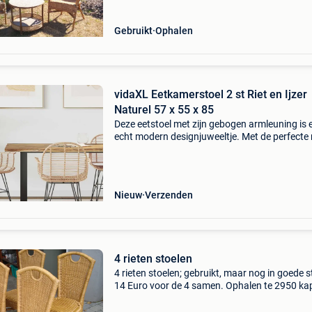
Gebruikt
Ophalen
vidaXL Eetkamerstoel 2 st Riet en Ijzer
Naturel 57 x 55 x 85
Deze eetstoel met zijn gebogen armleuning is 
echt modern designjuweeltje. Met de perfecte
van eenvoud en functionaliteit, is deze stoel id
voor eigentijdse eetruimtes die stijl en finesse
Nieuw
Verzenden
4 rieten stoelen
4 rieten stoelen; gebruikt, maar nog in goede s
14 Euro voor de 4 samen. Ophalen te 2950 kap