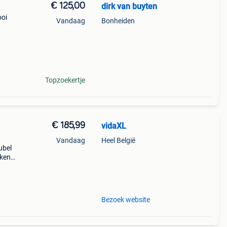
€ 125,00
dirk van buyten
ooi
Vandaag
Bonheiden
 €
 ook m
Topzoekertje
€ 185,99
vidaXL
Vandaag
Heel België
ubel
iken
kamers
bodi
Bezoek website