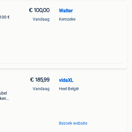
€ 100,00
Walter
 100 €
Vandaag
Kemzeke
€ 185,99
vidaXL
Vandaag
Heel België
ubel
iken
kamers
bodi
Bezoek website