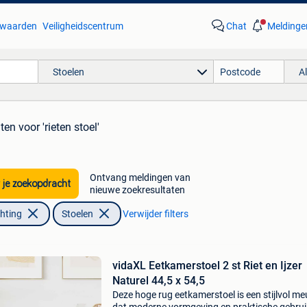
waarden
Veiligheidscentrum
Chat
Meldinge
Stoelen
A
aten
voor 'rieten stoel'
Ontvang meldingen van
 je zoekopdracht
nieuwe zoekresultaten
chting
Stoelen
Verwijder filters
vidaXL Eetkamerstoel 2 st Riet en Ijzer
Naturel 44,5 x 54,5
Deze hoge rug eetkamerstoel is een stijlvol me