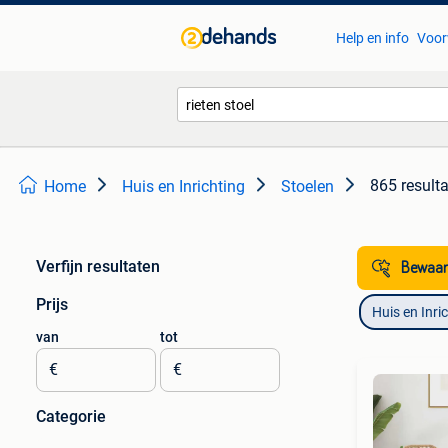
Help en info
Voor
865 result
Home
Huis en Inrichting
Stoelen
Verfijn resultaten
Bewaar
Prijs
Huis en Inri
van
tot
€
€
Categorie