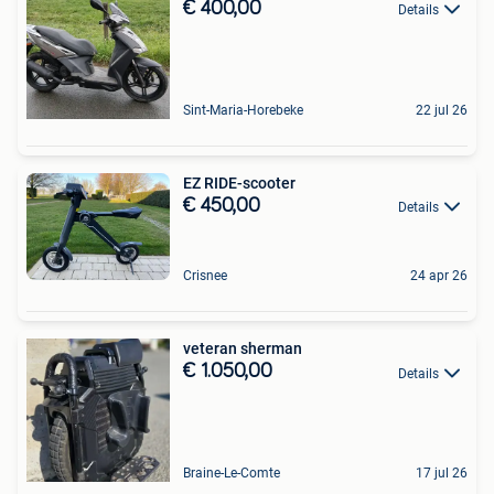
€ 400,00
Details
Sint-Maria-Horebeke
22 jul 26
EZ RIDE-scooter
€ 450,00
Details
Crisnee
24 apr 26
veteran sherman
€ 1.050,00
Details
Braine-Le-Comte
17 jul 26