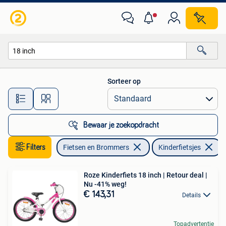
Fietsen | Kinderfietsjes
Sorteer op
Alle afstanden…
Bewaar je zoekopdracht
Filters
Fietsen en Brommers
Kinderfietsjes
V
Roze Kinderfiets 18 inch | Retour deal |
Nu -41% weg!
€ 143,31
Details
Topadvertentie