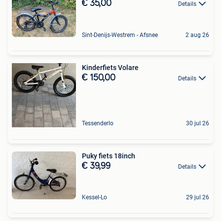
€ 35,00
Details
Sint-Denijs-Westrem - Afsnee
2 aug 26
Kinderfiets Volare
€ 150,00
Details
Tessenderlo
30 jul 26
Puky fiets 18inch
€ 39,99
Details
Kessel-Lo
29 jul 26