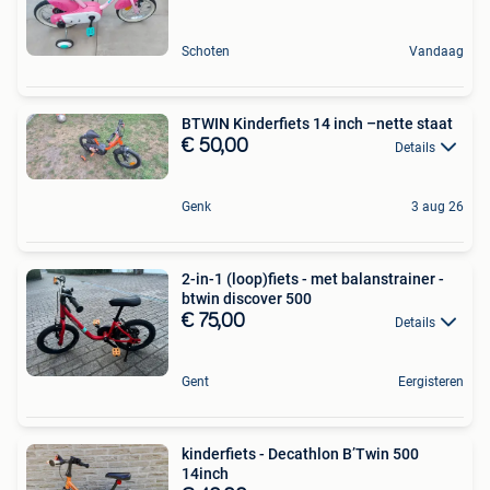
Schoten
Vandaag
BTWIN Kinderfiets 14 inch –nette staat
€ 50,00
Details
Genk
3 aug 26
2-in-1 (loop)fiets - met balanstrainer -
btwin discover 500
€ 75,00
Details
Gent
Eergisteren
kinderfiets - Decathlon B’Twin 500
14inch