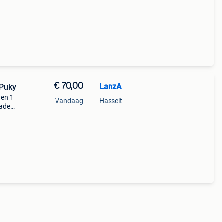
€ 70,00
LanzA
 Puky
 en 1
Vandaag
Hasselt
hade