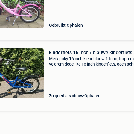
Gebruikt
Ophalen
kinderfiets 16 inch / blauwe kinderfiets
Merk puky 16 inch kleur blauw 1 terugtraprem
velgrem degelijke 16 inch kinderfiets, geen sc
of roest, banden en remmen in orde prijs: 70€
Zo goed als nieuw
Ophalen