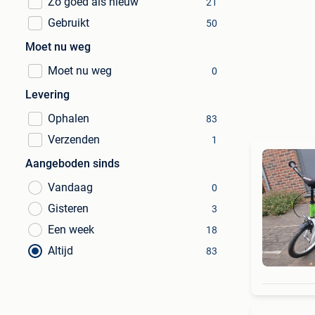
Zo goed als nieuw
21
Gebruikt
50
Moet nu weg
Moet nu weg
0
Levering
Ophalen
83
Verzenden
1
Aangeboden sinds
Vandaag
0
Gisteren
3
Een week
18
Altijd
83