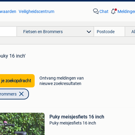
waarden
Veiligheidscentrum
Chat
Meldinge
Fietsen en Brommers
A
puky 16 inch'
Ontvang meldingen van
 je zoekopdracht
nieuwe zoekresultaten
Brommers
Puky meisjesfiets 16 inch
Puky meisjesfiets 16 inch