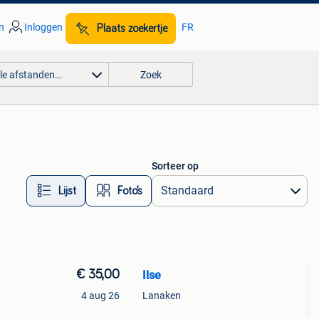
n
Inloggen
FR
Plaats zoekertje
lle afstanden…
Zoek
Sorteer op
Lijst
Foto’s
€ 35,00
Ilse
4 aug 26
Lanaken