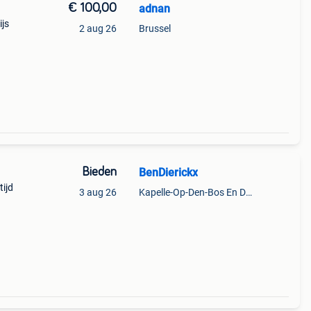
€ 100,00
adnan
ijs
2 aug 26
Brussel
Bieden
BenDierickx
tijd
3 aug 26
Kapelle-Op-Den-Bos En Deel Van Zemst