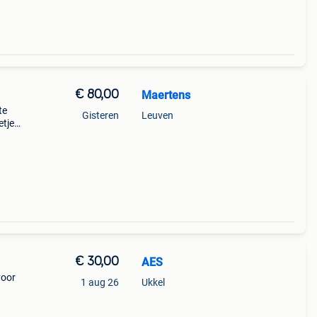
€ 80,00
Maertens
te
Gisteren
Leuven
etjes
staat!
€ 30,00
AES
voor
1 aug 26
Ukkel
Met
itie.