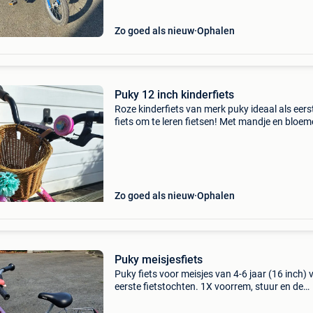
Zo goed als nieuw
Ophalen
Puky 12 inch kinderfiets
Roze kinderfiets van merk puky ideaal als eers
fiets om te leren fietsen! Met mandje en bloem
erbij. Rem aan stuur + terugtraprem in goede 
Zo goed als nieuw
Ophalen
Puky meisjesfiets
Puky fiets voor meisjes van 4-6 jaar (16 inch) 
eerste fietstochten. 1X voorrem, stuur en de
achterrem is terugtraprem. Geen snelheden. 
stuurbeschermer en bel. Goede algemene cond