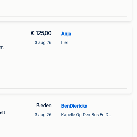
€ 125,00
Anja
3 aug 26
Lier
um,
Bieden
BenDierickx
eft
3 aug 26
Kapelle-Op-Den-Bos En Deel Van Zemst