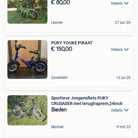
€ 80,00
Details
Leuven
27 jun 26
PUKY YOUKE PIRAAT
€ 150,00
Details
Zaventem
12 jul 26
Sportieve Jongensfiets PUKY
CRUSADER met terugtraprem,24inch
Bieden
Details
Mortsel
9 mrt 25