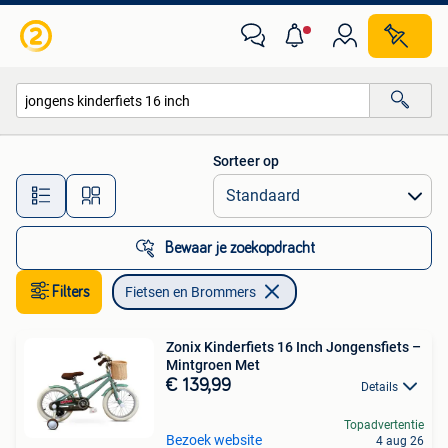
Fietsen en Brommers
Sorteer op
Alle afstanden…
Bewaar je zoekopdracht
Filters
Fietsen en Brommers
Zonix Kinderfiets 16 Inch Jongensfiets –
Mintgroen Met
€ 139,99
Details
Topadvertentie
Bezoek website
4 aug 26