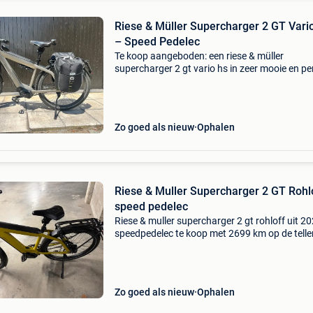
Riese & Müller Supercharger 2 GT Vari
– Speed Pedelec
Te koop aangeboden: een riese & müller
supercharger 2 gt vario hs in zeer mooie en pe
werkende staat. Deze premium speed pedelec 
bekend om zijn uitzonderlijk comfort, krachtig
bosch-mo
Zo goed als nieuw
Ophalen
Riese & Muller Supercharger 2 GT Rohl
speed pedelec
Riese & muller supercharger 2 gt rohloff uit 2
speedpedelec te koop met 2699 km op de teller
perfecte staat wegens te weinig gebruik. Maat
batterij in uitstekende staat. Abus slot 2 sleut
Zo goed als nieuw
Ophalen