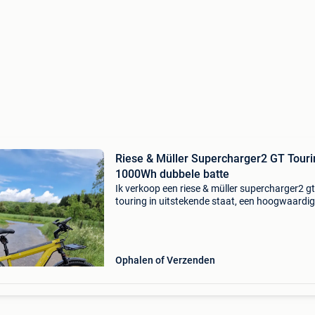
Riese & Müller Supercharger2 GT Touri
1000Wh dubbele batte
Ik verkoop een riese & müller supercharger2 gt
touring in uitstekende staat, een hoogwaardi
fiets die bekend staat om zijn kwaliteit, comfo
betrouwbaarheid. ✅ Aankoopfactuur verstrek
(16/0
Ophalen of Verzenden