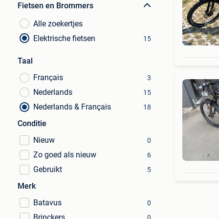
Fietsen en Brommers
Alle zoekertjes
Elektrische fietsen
15
Taal
Français
3
Nederlands
15
Nederlands & Français
18
Conditie
Nieuw
0
Zo goed als nieuw
6
Gebruikt
5
Merk
Batavus
0
Brinckers
0