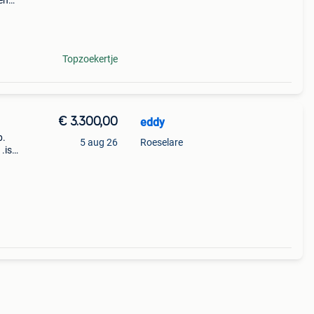
en
or is
en, e
Topzoekertje
€ 3.300,00
eddy
p.
5 aug 26
Roeselare
.is
s accu