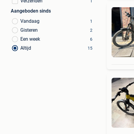
Verzenden
1
Aangeboden sinds
Vandaag
1
Gisteren
2
Een week
6
Altijd
15