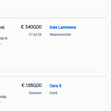
€ 3.400,00
Inés Lammens
 HS
27 jul 26
Waasmunster
op in
€ 1.950,00
Cara S
Gisteren
Genk
rijs;
n 1