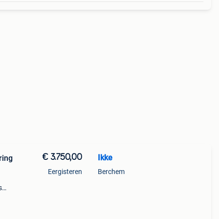
€ 3.750,00
Ikke
ring
Eergisteren
Berchem
s
einig