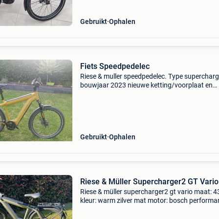
Gebruikt
Ophalen
Fiets Speedpedelec
Riese & muller speedpedelec. Type supercharg
bouwjaar 2023 nieuwe ketting/voorplaat en
cassette motor heeft 2000km op de teller 2
batterijen van elk 500watt (1000watt totaal) 
goede staat
Gebruikt
Ophalen
Riese & Müller Supercharger2 GT Vario
Riese & müller supercharger2 gt vario maat: 4
kleur: warm zilver mat motor: bosch performa
line cx aandrijving: riemaandrijving versnelling
traploze enviolo naaf accu: dubbel accusyste