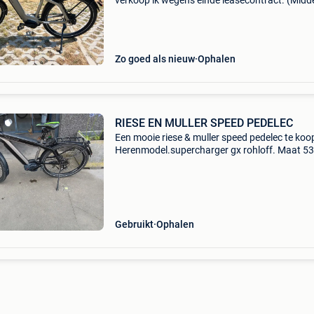
verkoop ik wegens einde leasecontract. (Midd
oktober beschikbaar.) Deze fiets rijdt stevig do
robuust, betrouwbaar, flexibel voor alle leeftijd
Zo goed als nieuw
Ophalen
RIESE EN MULLER SPEED PEDELEC
Een mooie riese & muller speed pedelec te koo
Herenmodel.supercharger gx rohloff. Maat 53 
een 14 speed. Met 2 batterijen van 500 watt i
1000 wh dual battery.
Gebruikt
Ophalen