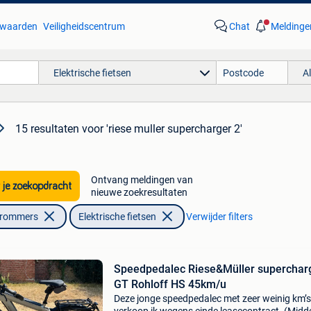
waarden
Veiligheidscentrum
Chat
Meldinge
Elektrische fietsen
A
15 resultaten
voor 'riese muller supercharger 2'
Ontvang meldingen van
 je zoekopdracht
nieuwe zoekresultaten
Brommers
Elektrische fietsen
Verwijder filters
Speedpedalec Riese&Müller superchar
GT Rohloff HS 45km/u
Deze jonge speedpedalec met zeer weinig km’s