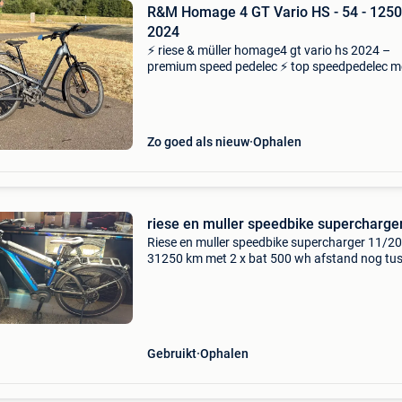
R&M Homage 4 GT Vario HS - 54 - 125
2024
⚡ riese & müller homage4 gt vario hs 2024 –
premium speed pedelec ⚡ top speedpedelec m
voor en achter vering, gebouwd voor maximaa
comfort en stabiliteit. Deze fiets bevindt zich i
hetzelfde p
Zo goed als nieuw
Ophalen
riese en muller speedbike supercharge
Riese en muller speedbike supercharger 11/2
31250 km met 2 x bat 500 wh afstand nog tu
de 175 en 75 km in gebruikte staat rohloff naa
versnellingen riemaandrijving riem en ketting
vervangen
Gebruikt
Ophalen