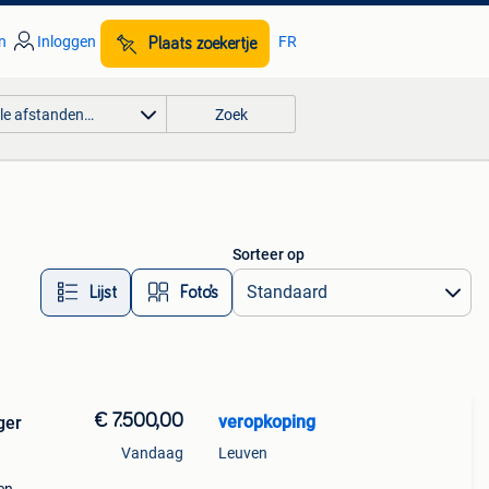
n
Inloggen
FR
Plaats zoekertje
lle afstanden…
Zoek
Sorteer op
Lijst
Foto’s
€ 7.500,00
veropkoping
ger
Vandaag
Leuven