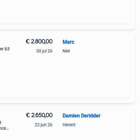
€ 2.800,00
Marc
er b3
30 jul 26
Niel
zeer
€ 2.650,00
Damien Deridder
3
22 jun 26
Herent
nce
en:
em