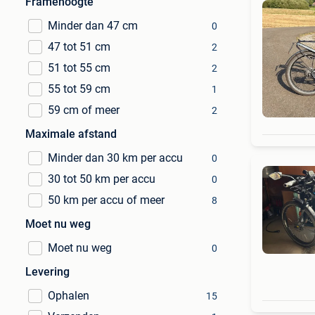
Framehoogte
Minder dan 47 cm
0
47 tot 51 cm
2
51 tot 55 cm
2
55 tot 59 cm
1
59 cm of meer
2
Maximale afstand
Minder dan 30 km per accu
0
30 tot 50 km per accu
0
50 km per accu of meer
8
Moet nu weg
Moet nu weg
0
Levering
Ophalen
15