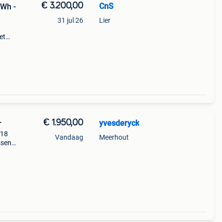
€ 3.200,00
CnS
0Wh -
31 jul 26
Lier
et
l
n
€ 1.950,00
yvesderyck
r
018
Vandaag
Meerhout
ssen
f 14