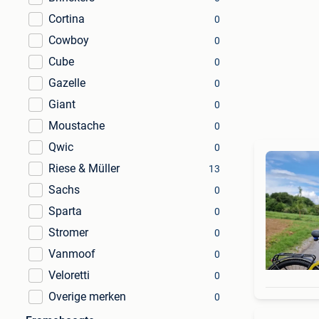
Cortina
0
Cowboy
0
Cube
0
Gazelle
0
Giant
0
Moustache
0
Qwic
0
Riese & Müller
13
Sachs
0
Sparta
0
Stromer
0
Vanmoof
0
Veloretti
0
Overige merken
0