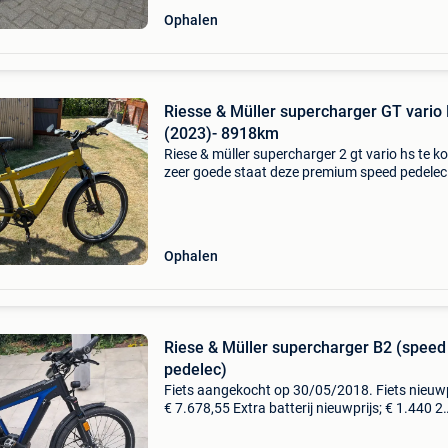
Ophalen
Riesse & Müller supercharger GT vario
(2023)- 8918km
Riese & müller supercharger 2 gt vario hs te ko
zeer goede staat deze premium speed pedelec
staat bekend om zijn uitzonderlijk comfort,
krachtige bosch-motor met ruim bereik en
onderhoudsarme
Ophalen
Riese & Müller supercharger B2 (speed
pedelec)
Fiets aangekocht op 30/05/2018. Fiets nieuwp
€ 7.678,55 Extra batterij nieuwprijs; € 1.440 2
Batterijen + 1 lader extra kettingband nieuw e
binnenband. Alle benodigde documenten, res