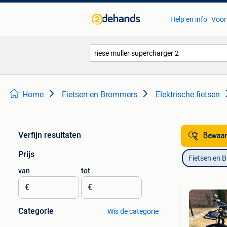
Help en info
Voor
Home
Fietsen en Brommers
Elektrische fietsen
Verfijn resultaten
Bewaar
Prijs
Fietsen en 
van
tot
€
€
Categorie
Wis de categorie