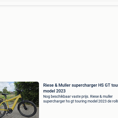
Riese & Muller supercharger HS GT tou
model 2023
Nog beschikbaar vaste prijs. Riese & muller
supercharger hs gt touring model 2023 de roll
royce van de e bikes! Duurdere uitvoering en w
kmters! Curry matt kleur, zeer mooie kleur! Hs
uitvoe