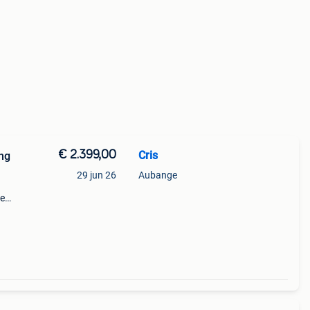
€ 2.399,00
Cris
ng
29 jun 26
Aubange
ge
rt en
t