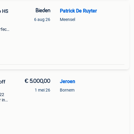
Bieden
Patrick De Ruyter
o HS
6 aug 26
Meensel
rfect
staat
e
€ 5.000,00
Jeroen
off
1 mei 26
Bornem
022
 in
 l
e