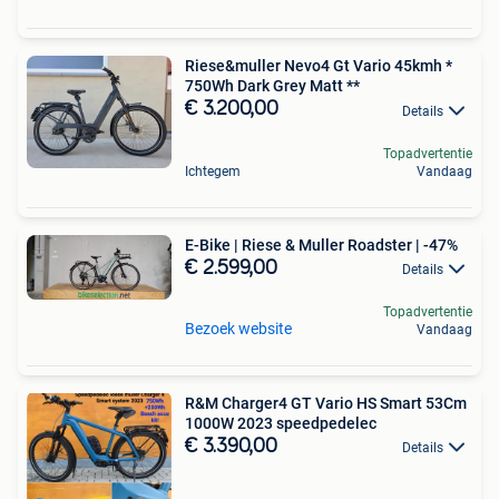
Riese&muller Nevo4 Gt Vario 45kmh *
750Wh Dark Grey Matt **
€ 3.200,00
Details
Topadvertentie
Ichtegem
Vandaag
E-Bike | Riese & Muller Roadster | -47%
€ 2.599,00
Details
Topadvertentie
Bezoek website
Vandaag
R&M Charger4 GT Vario HS Smart 53Cm
1000W 2023 speedpedelec
€ 3.390,00
Details