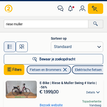
Elektrische fietsen
Sorteer op
Alle afstanden…
Bewaar je zoekopdracht
Filters
Fietsen en Brommers
Elektrische fietsen
E-Bike | Riese & Muller Swing 4 Vario |
-56%
€ 1.999,00
Details
Topadvertentie
Bezoek website
Vandaag