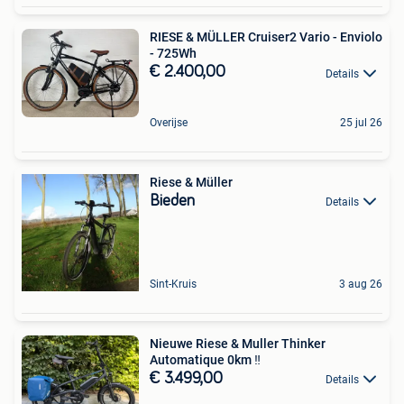
RIESE & MÜLLER Cruiser2 Vario - Enviolo
- 725Wh
€ 2.400,00
Details
Overijse
25 jul 26
Riese & Müller
Bieden
Details
Sint-Kruis
3 aug 26
Nieuwe Riese & Muller Thinker
Automatique 0km ‼️
€ 3.499,00
Details