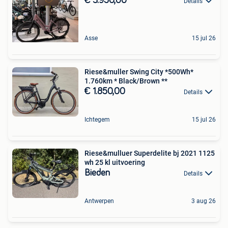
€ 3.950,00
Details
Asse
15 jul 26
Riese&muller Swing City *500Wh*
1.760km * Black/Brown **
€ 1.850,00
Details
Ichtegem
15 jul 26
Riese&mulluer Superdelite bj 2021 1125
wh 25 kl uitvoering
Bieden
Details
Antwerpen
3 aug 26