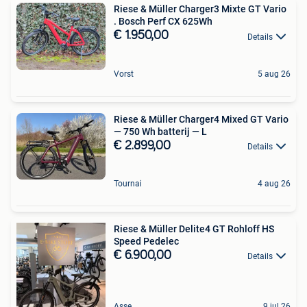
Riese & Müller Charger3 Mixte GT Vario
. Bosch Perf CX 625Wh
€ 1.950,00
Details
Vorst
5 aug 26
Riese & Müller Charger4 Mixed GT Vario
— 750 Wh batterij — L
€ 2.899,00
Details
Tournai
4 aug 26
Riese & Müller Delite4 GT Rohloff HS
Speed Pedelec
€ 6.900,00
Details
Asse
9 jul 26