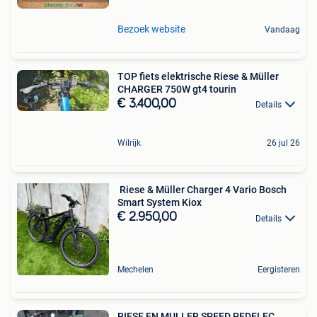
Bezoek website
Vandaag
TOP fiets elektrische Riese & Müller
CHARGER 750W gt4 tourin
€ 3.400,00
Details
Wilrijk
26 jul 26
‍️ Riese & Müller Charger 4 Vario Bosch
Smart System Kiox
€ 2.950,00
Details
Mechelen
Eergisteren
RIESE EN MULLER SPEED PEDELEC