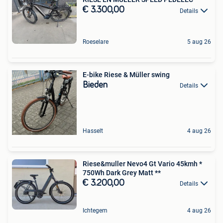
€ 3.300,00
Details
Roeselare
5 aug 26
E-bike Riese & Müller swing
Bieden
Details
Hasselt
4 aug 26
Riese&muller Nevo4 Gt Vario 45kmh *
750Wh Dark Grey Matt **
€ 3.200,00
Details
Ichtegem
4 aug 26