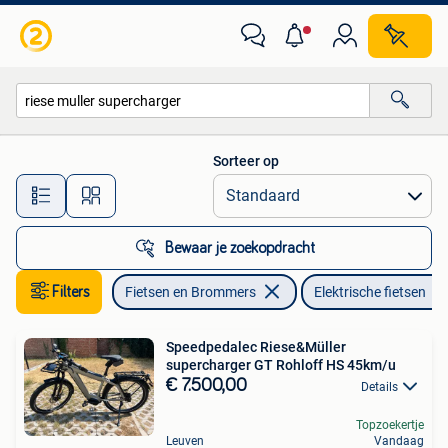
Elektrische fietsen
Sorteer op
Alle afstanden…
Bewaar je zoekopdracht
Filters
Fietsen en Brommers
Elektrische fietsen
Speedpedalec Riese&Müller
supercharger GT Rohloff HS 45km/u
€ 7.500,00
Details
Topzoekertje
Leuven
Vandaag