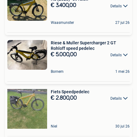
€ 3.400,00
Details
Waasmunster
27 jul 26
Riese & Muller Supercharger 2 GT
Rohloff speed pedelec
€ 5.000,00
Details
Bornem
1 mei 26
Fiets Speedpedelec
€ 2.800,00
Details
Niel
30 jul 26