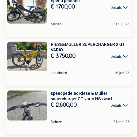
Speed pedelec
€ 1.700,00
Details
Menen
15 jul 26
RIESE&MULLER SUPERCHARGER 2 GT
VARIO
€ 3.750,00
Details
Houthulst
16 jun 26
speedpedelec Riese & Muller
supercharger GT vario HS zwart
€ 2.600,00
Details
Deinze
21 mei 26