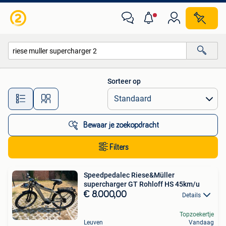
Alle categorieën…
Sorteer op
Alle afstanden…
Bewaar je zoekopdracht
Filters
Speedpedalec Riese&Müller
supercharger GT Rohloff HS 45km/u
€ 8.000,00
Details
Topzoekertje
Leuven
Vandaag