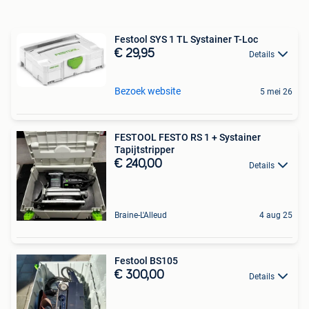
Festool SYS 1 TL Systainer T-Loc
€ 29,95
Details
Bezoek website
5 mei 26
FESTOOL FESTO RS 1 + Systainer
Tapijtstripper
€ 240,00
Details
Braine-L'Alleud
4 aug 25
Festool BS105
€ 300,00
Details