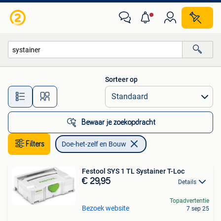
Doe-het-zelf en Bouw
Sorteer op
Alle afstanden…
Bewaar je zoekopdracht
Filters
Doe-het-zelf en Bouw
Festool SYS 1 TL Systainer T-Loc
€ 29,95
Details
Topadvertentie
Bezoek website
7 sep 25