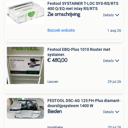
Festool SYSTAINER T-LOC SYS-RS/RTS
400 Q/EQ met inlay RS/RTS
Zie omschrijving
Details
Bezoek website
1 aug 26
Festool EBQ-Plus 1010 Router met
systainer.
€ 480,00
Details
Leuven
29 jul 26
FESTOOL DSC-AG 125 FH-Plus diamant-
doorslijpsysteem 1400 W
Bieden
Details
Harelbeke
20 jul 26