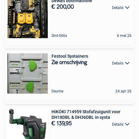
Dewalt boormachine
€ 200,00
Details
Sint-Gillis
6 mei 26
Festool Systainers
Zie omschrijving
Details
Deurne
24 apr 26
HiKOKI 714959 Stofafzuigunit voor
DH18DBL & DH36DBL in systa
€ 139,95
Details