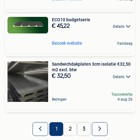
ECO10 budgetserie
€ 45,22
Details
Bezoek website
Vandaag
Sandwichdakplaten 3cm isolatie €32,50
m2 excl. btw
€ 32,50
Details
Topzoekertje
Beringen
4 aug 26
1
2
3