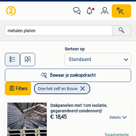
Doe-het-zelf en Bouw
Sorteer op
Alle afstanden…
Bewaar je zoekopdracht
Filters
Doe-het-zelf en Bouw
Dakpanelen met 1cm isolatie,
gegarandeerd condensvrij!
€ 18,45
Details
Topadvertentie