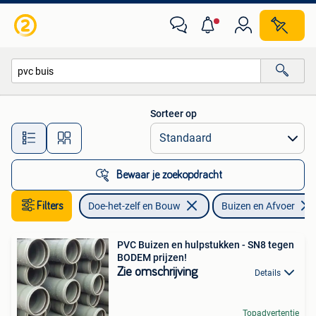
Buizen en Afvoer
Sorteer op
Alle afstanden…
Bewaar je zoekopdracht
Filters
Doe-het-zelf en Bouw
Buizen en Afvoer
PVC Buizen en hulpstukken - SN8 tegen
BODEM prijzen!
Zie omschrijving
Details
Topadvertentie