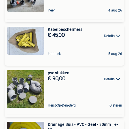
Peer
4 aug 26
Kabelbeschermers
€ 45,00
Details
Lubbeek
5 aug 26
pvc stukken
€ 90,00
Details
Heist-Op-Den-Berg
Gisteren
Drainage Buis - PVC - Geel - 80mm _ +-