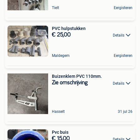
Tielt
Eergisteren
PVC hulpstukken
€ 25,00
Details
Maldegem
Eergisteren
Buizenklem PVC 110mm.
Zie omschrijving
Details
Hasselt
31 jul 26
Pvc buis
€ 15,00
Details