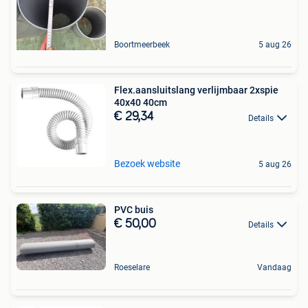
Boortmeerbeek
5 aug 26
Flex.aansluitslang verlijmbaar 2xspie
40x40 40cm
€ 29,34
Details
Bezoek website
5 aug 26
PVC buis
€ 50,00
Details
Roeselare
Vandaag