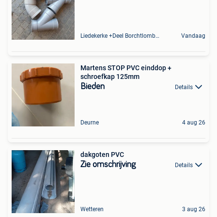
Liedekerke +Deel Borchtlombeek
Vandaag
Martens STOP PVC einddop +
schroefkap 125mm
Bieden
Details
Deurne
4 aug 26
dakgoten PVC
Zie omschrijving
Details
Wetteren
3 aug 26