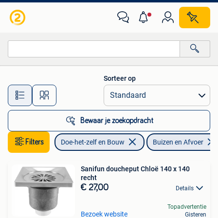
Buizen en Afvoer
Sorteer op
Alle afstanden…
Bewaar je zoekopdracht
Filters
Doe-het-zelf en Bouw
Buizen en Afvoer
Sanifun doucheput Chloë 140 x 140
recht
€ 27,00
Details
Topadvertentie
Bezoek website
Gisteren