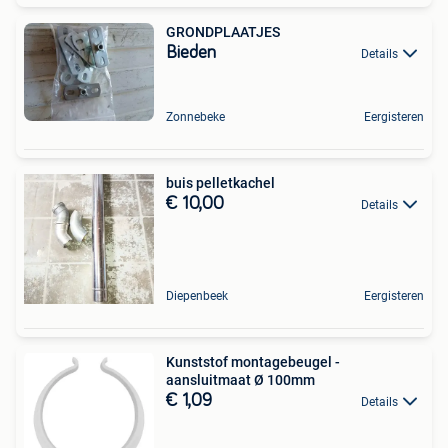
GRONDPLAATJES
Bieden
Details
Zonnebeke
Eergisteren
buis pelletkachel
€ 10,00
Details
Diepenbeek
Eergisteren
Kunststof montagebeugel -
aansluitmaat Ø 100mm
€ 1,09
Details