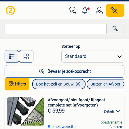
Buizen en Afvoer
Sorteer op
Alle afstanden…
Bewaar je zoekopdracht
Filters
Doe-het-zelf en Bouw
Buizen en Afvoer
Afvoergoot/ sleufgoot/ lijngoot
complete set (afvoergoten)
€ 59,99
Details
Topadvertentie
Bezoek website
Gisteren