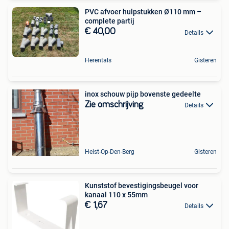
PVC afvoer hulpstukken Ø110 mm –
complete partij
€ 40,00
Details
Herentals
Gisteren
inox schouw pijp bovenste gedeelte
Zie omschrijving
Details
Heist-Op-Den-Berg
Gisteren
Kunststof bevestigingsbeugel voor
kanaal 110 x 55mm
€ 1,67
Details