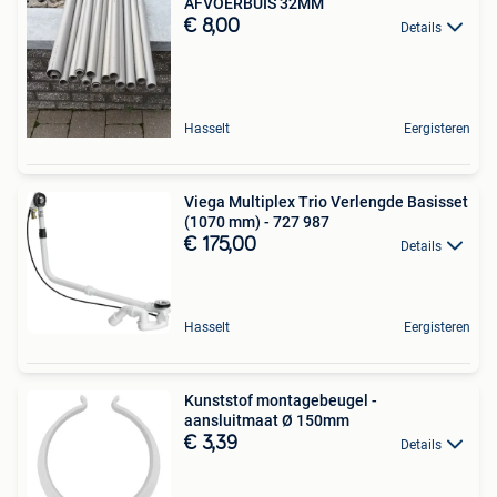
AFVOERBUIS 32MM
€ 8,00
Details
Hasselt
Eergisteren
Viega Multiplex Trio Verlengde Basisset
(1070 mm) - 727 987
€ 175,00
Details
Hasselt
Eergisteren
Kunststof montagebeugel -
aansluitmaat Ø 150mm
€ 3,39
Details