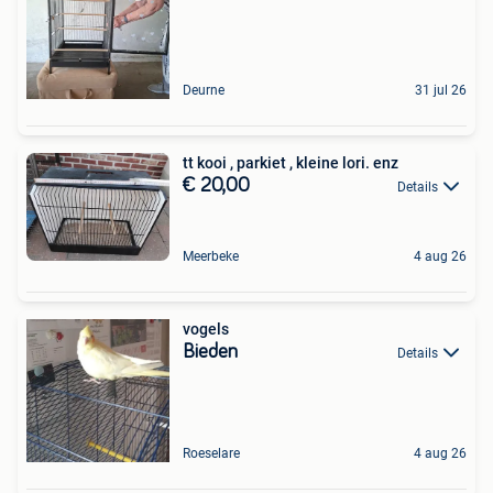
Deurne
31 jul 26
tt kooi , parkiet , kleine lori. enz
€ 20,00
Details
Meerbeke
4 aug 26
vogels
Bieden
Details
Roeselare
4 aug 26