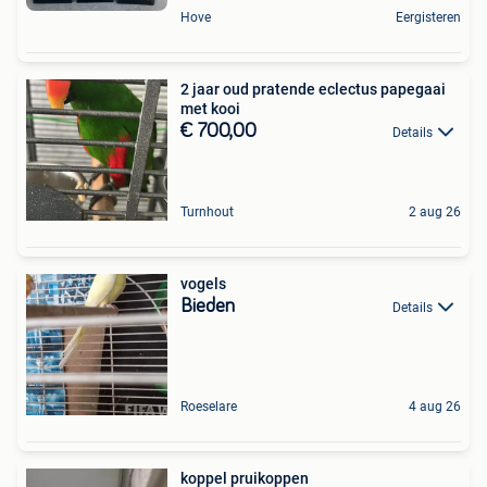
Hove
Eergisteren
2 jaar oud pratende eclectus papegaai
met kooi
€ 700,00
Details
Turnhout
2 aug 26
vogels
Bieden
Details
Roeselare
4 aug 26
koppel pruikoppen