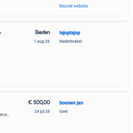
Bezoek website
Bieden
tsjoptsjop
r
1 aug 26
Nederbrakel
retten
te in
€ 500,00
boonen jan
24 jul 26
Geel
cm en
 de