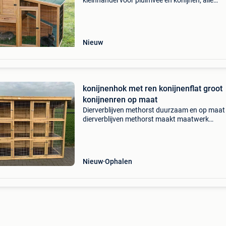
kleinhandel voor pluimvee en konijnen, alle
melkveehouderij producten en machines, alles
landbouwbenodigdheden, veeteelt, pluimvee,
varkens, paarde
Nieuw
konijnenhok met ren konijnenflat groot
konijnenren op maat
Dierverblijven methorst duurzaam en op maat
dierverblijven methorst maakt maatwerk
dierverblijven voor al uw huisdieren. Naast
onzestandaardmodellen, te zien op onze webs
www.dierverblijven-methors
Nieuw
Ophalen