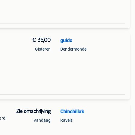
€ 35,00
guido
Gisteren
Dendermonde
tis
Zie omschrijving
Chinchilla’s
ard
Vandaag
Ravels
6
r 2 te