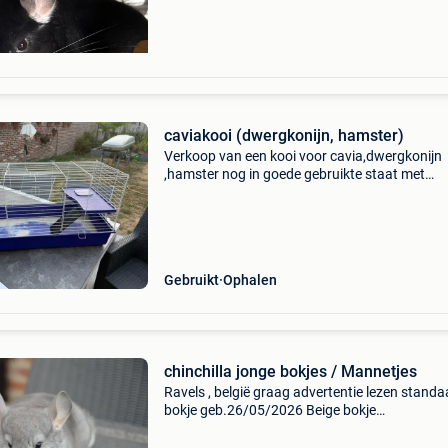
caviakooi (dwergkonijn, hamster)
Verkoop van een kooi voor cavia,dwergkonijn
,hamster nog in goede gebruikte staat met
volgende maten l.100Cm,h.50Cm,br 43cm ,gra
erbij een buiten ren lengte 75x75 cm
Gebruikt
Ophalen
chinchilla jonge bokjes / Mannetjes
Ravels , belgië graag advertentie lezen standa
bokje geb.26/05/2026 Beige bokje
geb.27/05/2026 Saffier bokje geb.30/05/202
Chinchilla&#39;s zijn kolonie dieren, en best pe