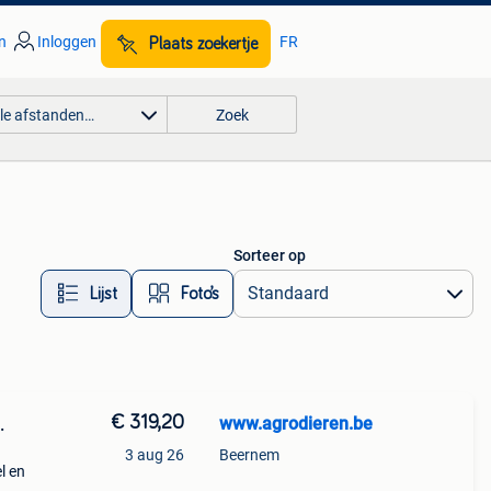
n
Inloggen
FR
Plaats zoekertje
lle afstanden…
Zoek
Sorteer op
Lijst
Foto’s
€ 319,20
www.agrodieren.be
3 aug 26
Beernem
l en