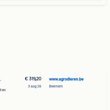
€ 319,20
www.agrodieren.be
3 aug 26
Beernem
l en
 voor