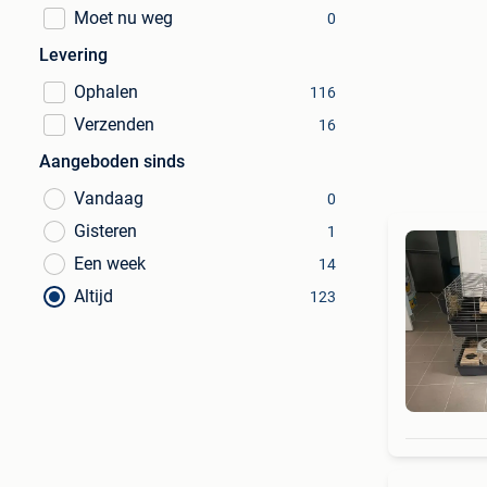
Moet nu weg
0
Levering
Ophalen
116
Verzenden
16
Aangeboden sinds
Vandaag
0
Gisteren
1
Een week
14
Altijd
123