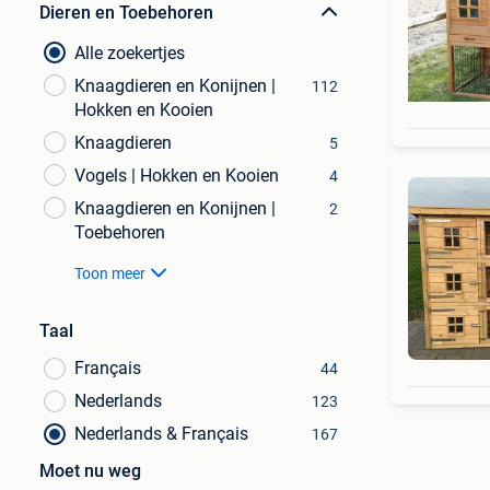
Dieren en Toebehoren
Alle zoekertjes
Knaagdieren en Konijnen |
112
Hokken en Kooien
Knaagdieren
5
Vogels | Hokken en Kooien
4
Knaagdieren en Konijnen |
2
Toebehoren
Toon meer
Taal
Français
44
Nederlands
123
Nederlands & Français
167
Moet nu weg