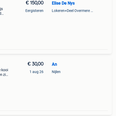
€ 150,00
Elise De Nys
js
Eergisteren
Lokeren+Deel Overmere En Zele
d
jk
€ 30,00
An
e kooi
1 aug 26
Nijlen
n zijn
g