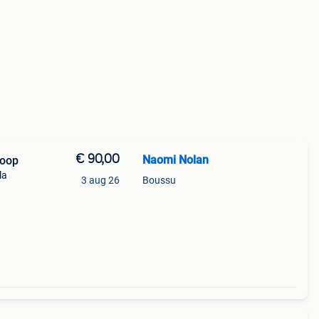
€ 90,00
Naomi Nolan
koop
la
3 aug 26
Boussu