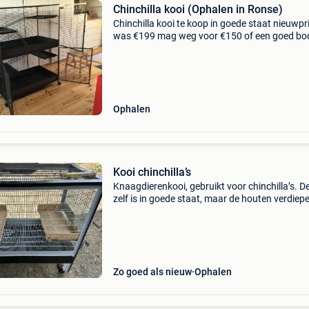
Chinchilla kooi (Ophalen in Ronse)
Chinchilla kooi te koop in goede staat nieuwpri
was €199 mag weg voor €150 of een goed bo
ophalen kan in ronse verzending is niet mogeli
Ophalen
Kooi chinchilla’s
Knaagdierenkooi, gebruikt voor chinchilla’s. D
zelf is in goede staat, maar de houten verdiepe
stuk geknaagd en dus te vervangen. Er zijn no
verschillende accessoires bij. Afmetingen: 103
Zo goed als nieuw
Ophalen