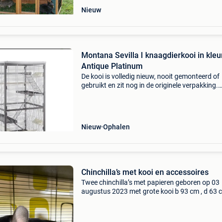
Nieuw
Montana Sevilla I knaagdierkooi in kleu
Antique Platinum
De kooi is volledig nieuw, nooit gemonteerd of
gebruikt en zit nog in de originele verpakking.
Afmetingen: 60 × 60 × 155 cm geschikt voor: f
ratten degoes chinchilla&#39;s (met aangepas
Nieuw
Ophalen
Chinchilla’s met kooi en accessoires
Twee chinchilla’s met papieren geboren op 03
augustus 2023 met grote kooi b 93 cm , d 63 
h 158 cm op wielen met alle toebehoren als op
foto’s te zien