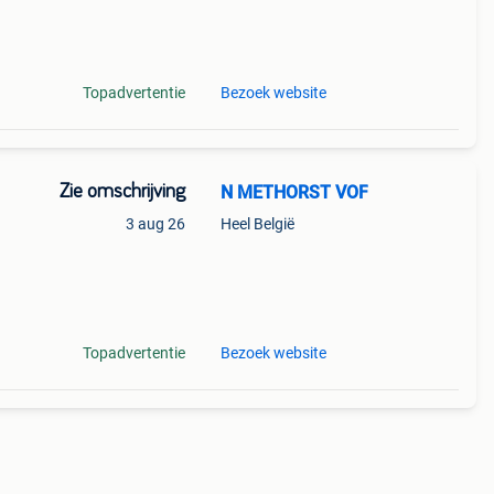
 voor
Topadvertentie
Bezoek website
Zie omschrijving
N METHORST VOF
3 aug 26
Heel België
ite
Topadvertentie
Bezoek website