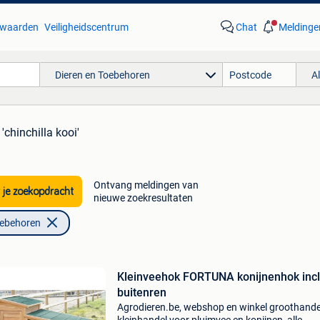
waarden
Veiligheidscentrum
Chat
Meldinge
Dieren en Toebehoren
A
 'chinchilla kooi'
Ontvang meldingen van
 je zoekopdracht
nieuwe zoekresultaten
oebehoren
Kleinveehok FORTUNA konijnenhok incl.
buitenren
Agrodieren.be, webshop en winkel groothande