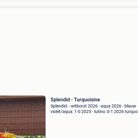
Splendid - Turquoisine
Splendid: - witborst 2026 - aqua 2026 - blauw
violet/aqua: 1-0 2025 - lutino: 0-1 2026 turquo
- opaline rb rr onverwant mogelijk allen gering
meer info tel: 0472/524702