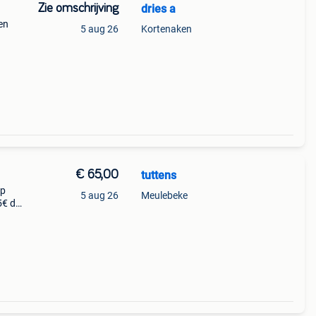
Zie omschrijving
dries a
en
5 aug 26
Kortenaken
€ 65,00
tuttens
op
5 aug 26
Meulebeke
5€ de