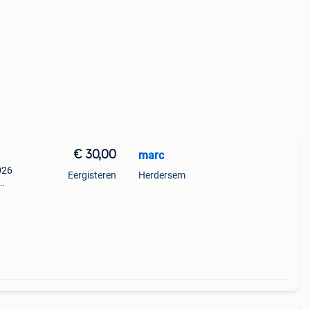
€ 30,00
marc
026
Eergisteren
Herdersem
ark