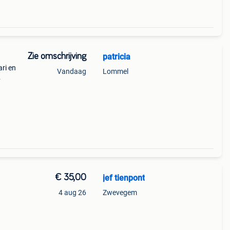
Zie omschrijving
patricia
ri en
Vandaag
Lommel
€ 35,00
jef tienpont
4 aug 26
Zwevegem