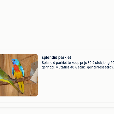
splendid parkiet
Splendid parkiet te koop prijs 30 € stuk jong 2
geringd. Mutaties 40 € stuk ; geinterresseerd?
Gelieve te bellen op… 0476 086 795 enkel tel
contact marc baardegem aalst ; de splendid p