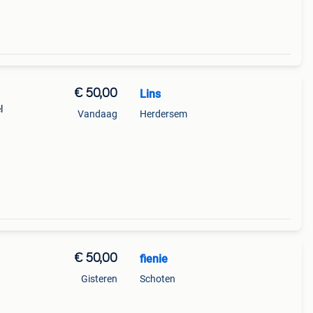
€ 50,00
Lins
l
Vandaag
Herdersem
€ 50,00
fienie
Gisteren
Schoten