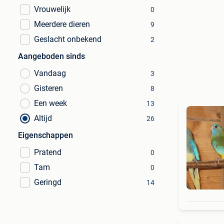
Vrouwelijk
0
Meerdere dieren
9
Geslacht onbekend
2
Aangeboden sinds
Vandaag
3
Gisteren
8
Een week
13
Altijd
26
Eigenschappen
Pratend
0
Tam
0
Geringd
14