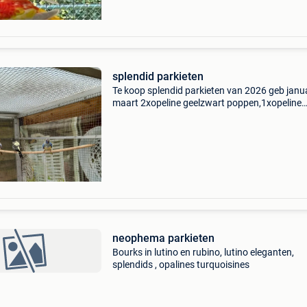
splendid parkieten
Te koop splendid parkieten van 2026 geb janua
maart 2xopeline geelzwart poppen,1xopeline
pop,1xwildkleur man,4xaqua grijszwart
mannen,3xaqua blauw mannen,1xpop
grijszwart,4xwitborst grijszwart ge
neophema parkieten
Bourks in lutino en rubino, lutino eleganten,
splendids , opalines turquoisines