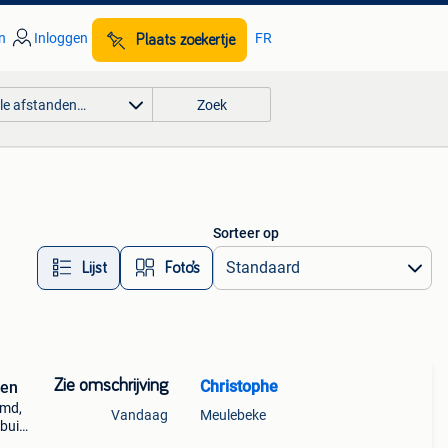
n
Inloggen
FR
Plaats zoekertje
lle afstanden…
Zoek
Sorteer op
Lijst
Foto’s
Zie omschrijving
Christophe
gen
omd,
Vandaag
Meulebeke
buik,
u