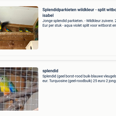
Splendidparkieten wildkleur - split witbo
isabel
Jonge splendid parkieten. - Wildkleur zuivere. 
Eur per stuk - aqua violet split voor witborst e
opaline. 35 Eur per stuk - isabel splendid even
split voor opaline 40 eur per stuk onverwante 
splendid
Splendid (geel borst-rood buik-blauwe vleugel
eur. Turquosine (geel-roodbuik) 25 euro 2 jong
vogels,onverwant, uit buitenvoliére.(Samen 50