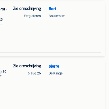
Zie omschrijving
Bart
rst -
Eergisteren
Boutersem
25
n
eens
ko
Zie omschrijving
pierre
s) 30
6 aug 26
De Klinge
e
 eur.