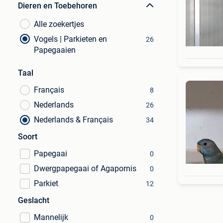
Dieren en Toebehoren
Alle zoekertjes
Vogels | Parkieten en
26
Papegaaien
Taal
Français
8
Nederlands
26
Nederlands & Français
34
Soort
Papegaai
0
Dwergpapegaai of Agapornis
0
Parkiet
12
Geslacht
Mannelijk
0