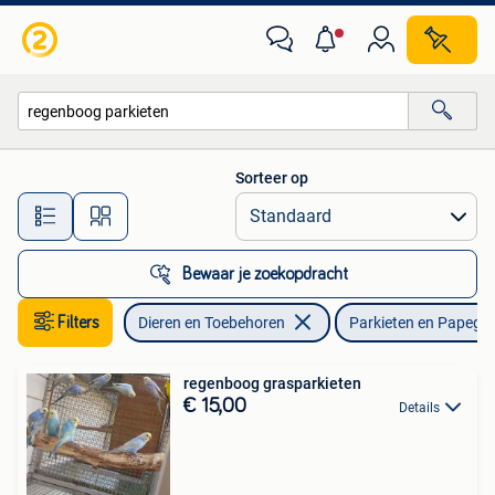
Vogels | Parkieten en Papegaaien
Sorteer op
Alle afstanden…
Bewaar je zoekopdracht
Filters
Dieren en Toebehoren
Parkieten en Papega
regenboog grasparkieten
€ 15,00
Details