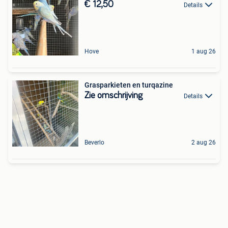
€ 12,50
Details
Hove
1 aug 26
Grasparkieten en turqazine
Zie omschrijving
Details
Beverlo
2 aug 26