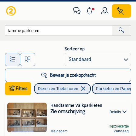
Vogels | Parkieten en Papegaaien
Sorteer op
Alle afstanden…
Bewaar je zoekopdracht
Filters
Dieren en Toebehoren
Parkieten en Papega
Handtamme Valkparkieten
Zie omschrijving
Details
Topzoekertje
Maldegem
Vandaag