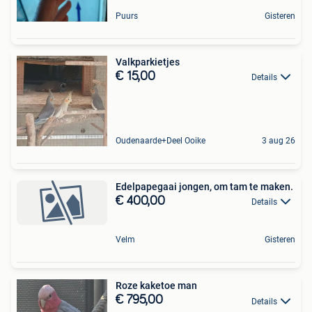
Puurs
Gisteren
Valkparkietjes
€ 15,00
Details
Oudenaarde+Deel Ooike
3 aug 26
Edelpapegaai jongen, om tam te maken.
€ 400,00
Details
Velm
Gisteren
Roze kaketoe man
€ 795,00
Details