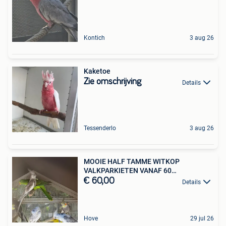
Kontich
3 aug 26
Kaketoe
Zie omschrijving
Details
Tessenderlo
3 aug 26
MOOIE HALF TAMME WITKOP
VALKPARKIETEN VANAF 60
EURO/VOGEL
€ 60,00
Details
Hove
29 jul 26