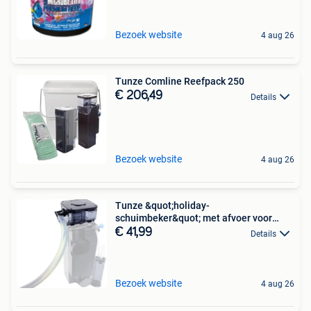
Bezoek website
4 aug 26
Tunze Comline Reefpack 250
€ 206,49
Details
Bezoek website
4 aug 26
Tunze &quot;holiday-
schuimbeker&quot; met afvoer voor
afschu
€ 41,99
Details
Bezoek website
4 aug 26