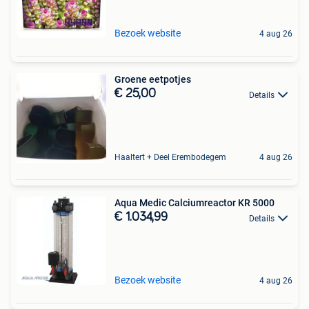
Bezoek website
4 aug 26
Groene eetpotjes
€ 25,00
Details
Haaltert + Deel Erembodegem
4 aug 26
Aqua Medic Calciumreactor KR 5000
€ 1.034,99
Details
Bezoek website
4 aug 26