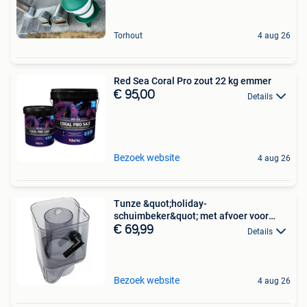
Torhout
4 aug 26
Red Sea Coral Pro zout 22 kg emmer
€ 95,00
Details
Bezoek website
4 aug 26
Tunze &quot;holiday-
schuimbeker&quot; met afvoer voor
afschu
€ 69,99
Details
Bezoek website
4 aug 26