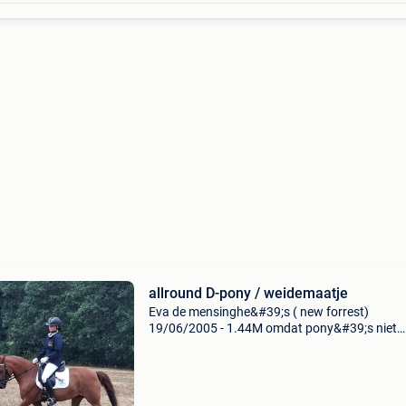
allround D-pony / weidemaatje
Eva de mensinghe&#39;s ( new forrest)
19/06/2005 - 1.44M omdat pony&#39;s niet
meegroeien moeten we helaas eva te koop
aanbieden wegens overgang naar paarden. E
heeft een lief en aanhankelij