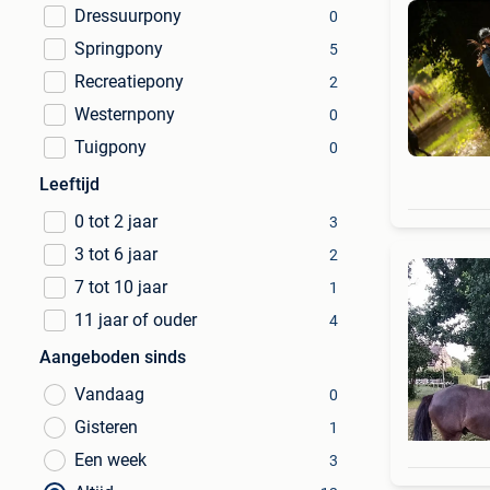
Dressuurpony
0
Springpony
5
Recreatiepony
2
Westernpony
0
Tuigpony
0
Leeftijd
0 tot 2 jaar
3
3 tot 6 jaar
2
7 tot 10 jaar
1
11 jaar of ouder
4
Aangeboden sinds
Vandaag
0
Gisteren
1
Een week
3