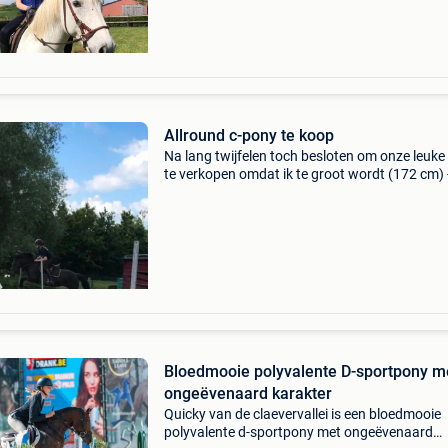
Allround c-pony te koop
Na lang twijfelen toch besloten om onze leuke
te verkopen omdat ik te groot wordt (172 cm) 
- merrie - ± 135 cm - 14 jaar - volledig new fores
opa is kantjes ronaldo) we hebben jana 4 ja
Bloedmooie polyvalente D-sportpony m
ongeëvenaard karakter
Quicky van de claevervallei is een bloedmooie
polyvalente d-sportpony met ongeëvenaard