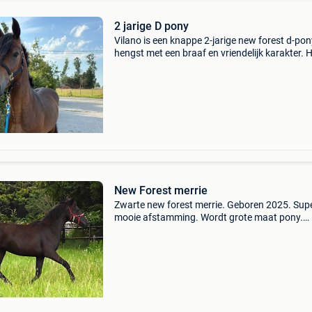
2 jarige D pony
Vilano is een knappe 2-jarige new forest d-pon
hengst met een braaf en vriendelijk karakter. Hi
rustig in de omgang, nieuwsgierig en leert snel.
beschikt over drie correcte gangen en een moo
New Forest merrie
Zwarte new forest merrie. Geboren 2025. Sup
mooie afstamming. Wordt grote maat pony.
Rechtstreeks van fokker. Prijs op aanvraag.