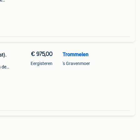
ze
 een
€ 975,00
Trommelen
t).
Eergisteren
's Gravenmoer
s de
eder