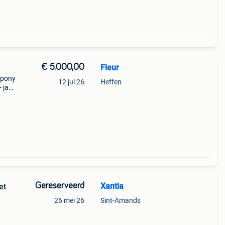
€ 5.000,00
Fleur
 pony
12 jul 26
Heffen
- jana
t (
Gereserveerd
Xantia
et
26 mei 26
Sint-Amands