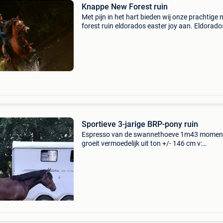
Knappe New Forest ruin
Met pijn in het hart bieden wij onze prachtige
forest ruin eldorados easter joy aan. Eldorado
easter joy is een 16-jarige pony met een goud
karakter. Hij is braaf, betrouwbaar en daardoo
gesch
Sportieve 3-jarige BRP-pony ruin
Espresso van de swannethoeve 1m43 moment
groeit vermoedelijk uit ton +/- 146 cm v:
gulikhoeve&#39;s prince vv : samba boy (new
forest) m: chiara de luxe vm : champion de lux
vader van espr