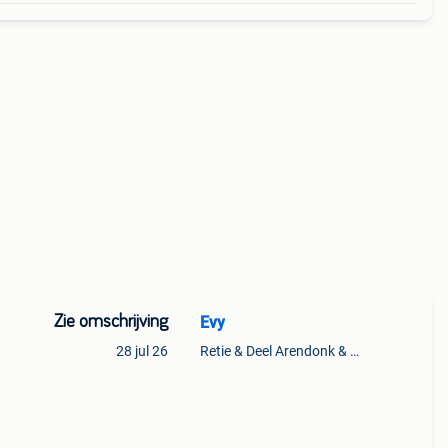
Zie omschrijving
Evy
28 jul 26
Retie & Deel Arendonk & Oud-Turnhout
va