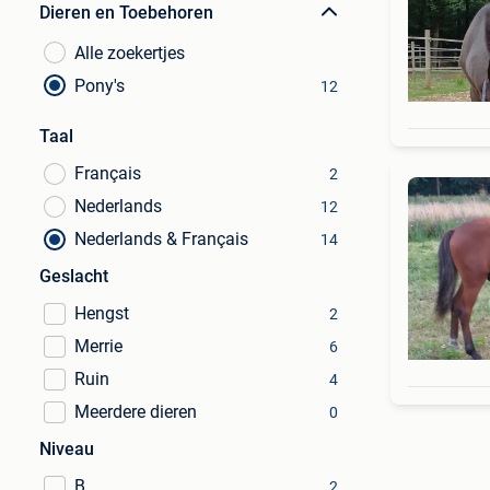
Dieren en Toebehoren
Alle zoekertjes
Pony's
12
Taal
Français
2
Nederlands
12
Nederlands & Français
14
Geslacht
Hengst
2
Merrie
6
Ruin
4
Meerdere dieren
0
Niveau
B
2