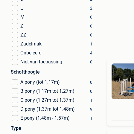
L
2
M
0
Z
0
ZZ
0
Zadelmak
1
Onbeleerd
4
Niet van toepassing
0
Schofthoogte
A pony (tot 1.17m)
0
B pony (1.17m tot 1.27m)
0
C pony (1.27m tot 1.37m)
1
D pony (1.37m tot 1.48m)
9
E pony (1.48m - 1.57m)
1
Type