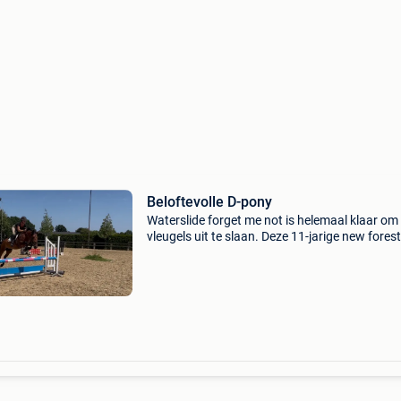
Beloftevolle D-pony
Waterslide forget me not is helemaal klaar om
vleugels uit te slaan. Deze 11-jarige new forest
merrie (1,42 m) is een eerlijke, werkwillige pon
veel potentieel. Bij haar vorige eigenaar werd