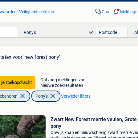
waarden
Veiligheidscentrum
Chat
Meldinge
Pony's
A
ltaten
voor 'new forest pony'
Ontvang meldingen van
 je zoekopdracht
nieuwe zoekresultaten
oebehoren
Pony's
Verwijder filters
Zwart New Forest merrie veulen, Grote
pony
Onwijs knap en nieuwschierig zwart merrie ve