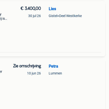
€ 3.400,00
Lies
y
30 jul 26
Gistel+Deel Westkerke
j is
 Hij
i
Zie omschrijving
Petra
er
10 jun 26
Lummen