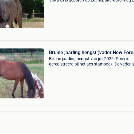
Volta ks is geboren op 28 mei, uiteraard mag 
nog niet weg maar gaat ze wel al opzoek naar
nieuw toekomstig huisje. Ze is dan ook al te
reserver
Bruine jaarling hengst (vader New Fores
Bruine jaarling hengst van juli 2025. Pony is
geregistreerd bij het aes stamboek. De vader i
new forest hengst lomansheide hunter. De mo
is een draver van circa 1.60 M hoog. Hij zal
waarschijn