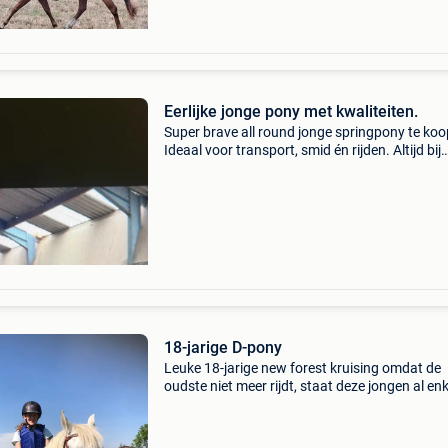
Eerlijke jonge pony met kwaliteiten.
Super brave all round jonge springpony te koo
Ideaal voor transport, smid én rijden. Altijd bij
dezelfde eigenaar gestaan en zelf gefokt. Moe
een new forest, dus fijne werkwillige pony met
18-jarige D-pony
Leuke 18-jarige new forest kruising omdat de
oudste niet meer rijdt, staat deze jongen al en
maanden stil. Daarom zoeken we ook een plek
waar hij weer aan de slag gaat. Het is algeme
een heel ma