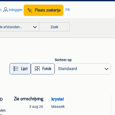
n
Inloggen
FR
Plaats zoekertje
lle afstanden…
Zoek
Sorteer op
Lijst
Foto’s
Zie omschrijving
krystel
 D
3 aug 26
Maaseik
ulen.