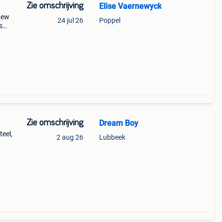
Zie omschrijving
Elise Vaernewyck
 new
24 jul 26
Poppel
s
en
r
Zie omschrijving
Dream Boy
eel,
2 aug 26
Lubbeek
e de