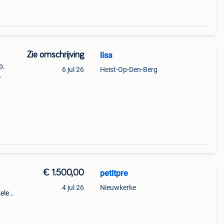
Zie omschrijving
lisa
p.
6 jul 26
Heist-Op-Den-Berg
der is
 goe
€ 1.500,00
petitpre
4 jul 26
Nieuwkerke
kele
en