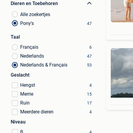
Dieren en Toebehoren
Alle zoekertjes
Pony's
47
Taal
Français
6
Nederlands
47
Nederlands & Français
53
Geslacht
Hengst
4
Merrie
15
Ruin
17
Meerdere dieren
4
Niveau
B
4