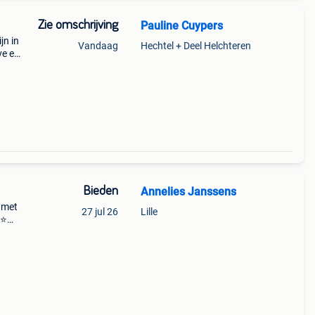
Zie omschrijving
Pauline Cuypers
jn in
Vandaag
Hechtel + Deel Helchteren
ve en
 11
Bieden
Annelies Janssens
 met
27 jul 26
Lille
⭐⭐
ie ✨