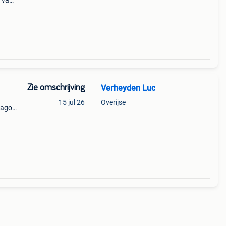
e van
kmaat
Zie omschrijving
Verheyden Luc
15 jul 26
Overijse
vago
wezen