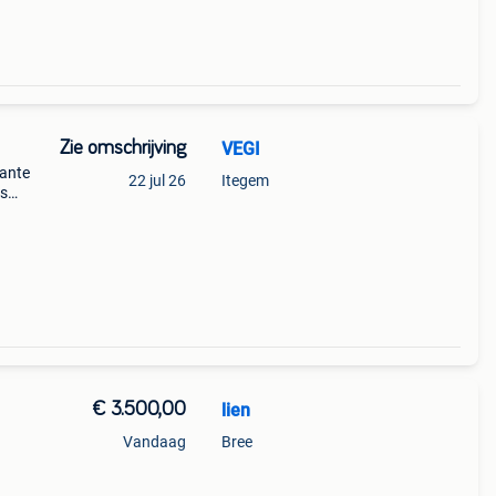
Zie omschrijving
VEGI
lante
22 jul 26
Itegem
fs
 je
. H
€ 3.500,00
lien
Vandaag
Bree
mooie
e een