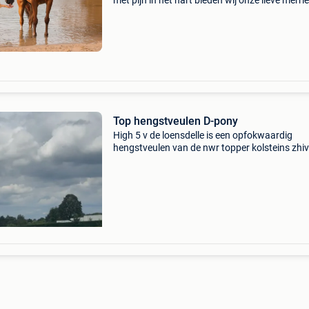
met pijn in het hart bieden wij onze lieve merri
19 jaar te koop aan lottje🐎. Ze heeft een sto
van 142.5Cm en is een fijne partner voor zow
Top hengstveulen D-pony
High 5 v de loensdelle is een opfokwaardig
hengstveulen van de nwr topper kolsteins zhi
1,46. De moeder is de volle zus van de aange
hengst majans milan. De moeder 1,44 werd in
sevenum dagkam