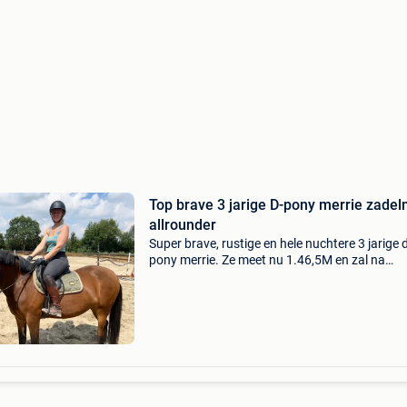
Top brave 3 jarige D-pony merrie zade
allrounder
Super brave, rustige en hele nuchtere 3 jarige 
pony merrie. Ze meet nu 1.46,5M en zal na
verwachting uitgroeien tot een mooie grote d-
Haar afstamming is helaas onbekend, maar ze 
het bezi