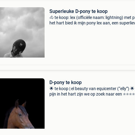
Superleuke D-pony te koop
🐴 te koop: lex (officiële naam: lightning) met pi
het hart bied ik mijn pony lex aan, een superlie
eerlijke d-pony uit 2015 (hij wordt eind dit jaar
jaar). Ik ben inmiddels te groot gewo
D-pony te koop
🌟 te koop | el beauty van equicenter (“elly”) 
pijn in het hart zijn we op zoek naar een ⭐⭐⭐
thuis voor onze lieve 8-jarige d-pony merrie el
beauty van equicenter. 🐴 Elly ✨ 8 jaar ✨ merr