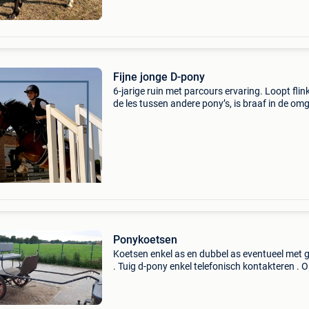
Fijne jonge D-pony
6-jarige ruin met parcours ervaring. Loopt flink
de les tussen andere pony’s, is braaf in de om
Wandelen, dressuur en springen doet hij met v
plezier.
Ponykoetsen
Koetsen enkel as en dubbel as eventueel met 
. Tuig d-pony enkel telefonisch kontakteren . 
berichten wordt niet gereageerd. 0493/32709