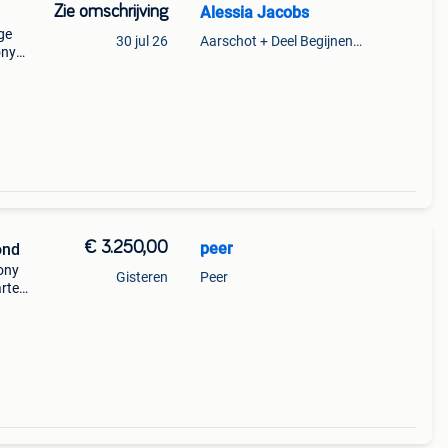
Zie omschrijving
Alessia Jacobs
ge
30 jul 26
Aarschot + Deel Begijnendijk
ony
 te
 een
€ 3.250,00
peer
ond
ony
Gisteren
Peer
rte
de