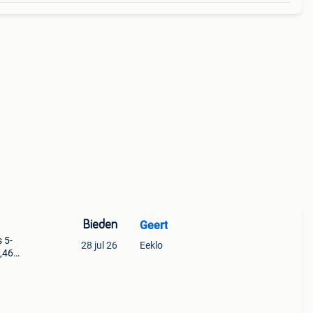
Bieden
Geert
 5-
28 jul 26
Eeklo
1,46
 en is