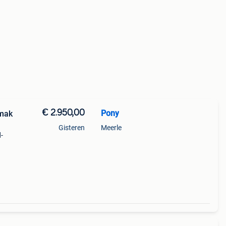
€ 2.950,00
Pony
lmak
Gisteren
Meerle
d-
pony.
is in