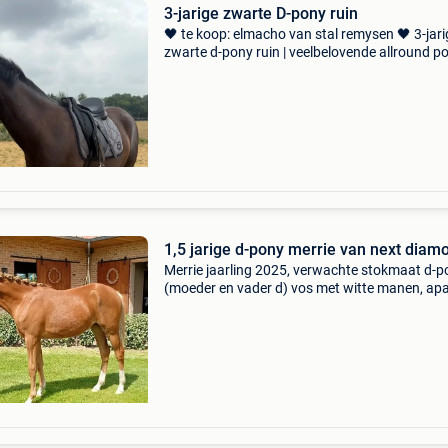
3-jarige zwarte D-pony ruin
🖤 te koop: elmacho van stal remysen 🖤 3-jari
zwarte d-pony ruin | veelbelovende allround p
met trots bieden wij elmacho van stal remysen
koop aan, een knappe 3-jarige d-pony ruin met
moo
1,5 jarige d-pony merrie van next diam
Merrie jaarling 2025, verwachte stokmaat d-p
(moeder en vader d) vos met witte manen, apa
verschijning vader next diamond moeder
(afstamming v david van den hout), zij is ook 
moeder van de ge