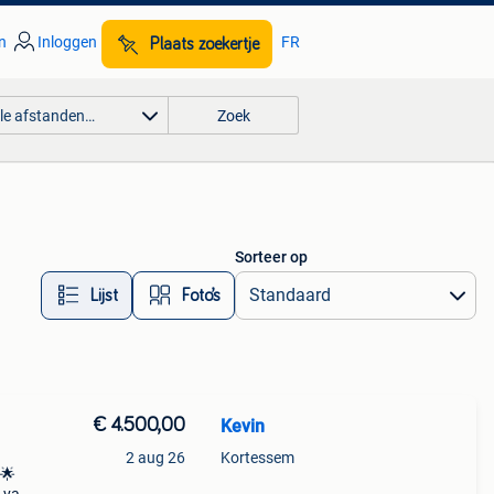
n
Inloggen
FR
Plaats zoekertje
lle afstanden…
Zoek
Sorteer op
Lijst
Foto’s
€ 4.500,00
Kevin
2 aug 26
Kortessem
 🌟