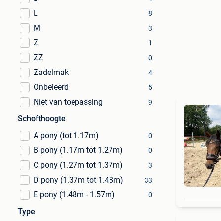
L
8
M
3
Z
1
ZZ
0
Zadelmak
4
Onbeleerd
5
Niet van toepassing
9
Schofthoogte
A pony (tot 1.17m)
0
B pony (1.17m tot 1.27m)
0
C pony (1.27m tot 1.37m)
3
D pony (1.37m tot 1.48m)
33
E pony (1.48m - 1.57m)
0
Type