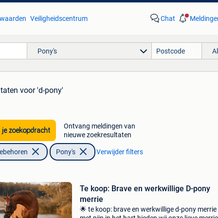
waarden
Veiligheidscentrum
Chat
Meldinge
Pony's
A
ltaten
voor 'd-pony'
Ontvang meldingen van
 je zoekopdracht
nieuwe zoekresultaten
oebehoren
Pony's
Verwijder filters
Te koop: Brave en werkwillige D-pony
merrie
🌟 te koop: brave en werkwillige d-pony merrie