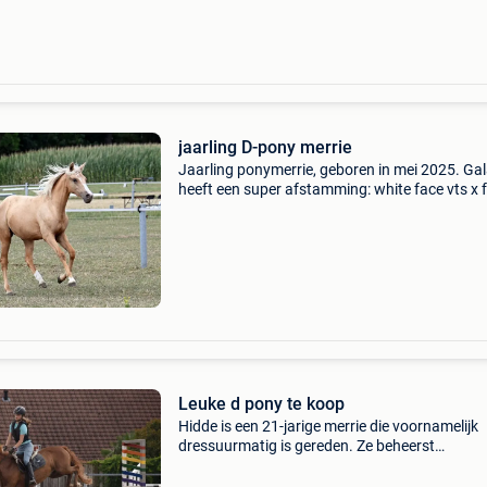
jaarling D-pony merrie
Jaarling ponymerrie, geboren in mei 2025. Ga
heeft een super afstamming: white face vts x 
next diamond x sea bird fast x lucky lao i zoals
kan zien op de foto heeft ze een apart kleurtje
Leuke d pony te koop
Hidde is een 21-jarige merrie die voornamelijk
dressuurmatig is gereden. Ze beheerst
verschillende dressuurgangen en maakt ook 
sprongen. Met haar stokmaat van 1,39 m is z