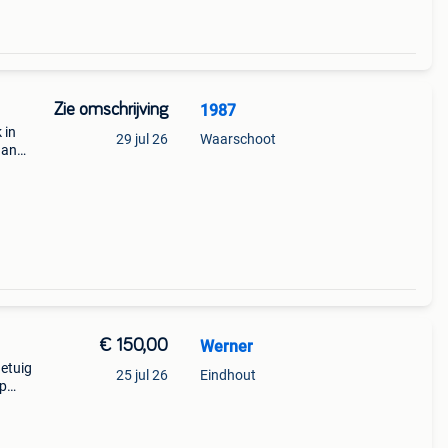
Zie omschrijving
1987
 in
29 jul 26
Waarschoot
gang.
eel
€ 150,00
Werner
getuig
25 jul 26
Eindhout
Op
5