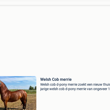
Welsh Cob merrie
Welsh cob d-pony merrie zoekt een nieuw thuis
jarige welsh cob d-pony merrie van ongeveer 
m. Ze is beleerd in zowel enkel- als dubbelspan
geschikt voor show en fok. Door
gezondheidsredene