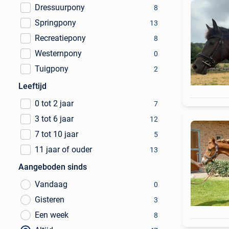
Dressuurpony
8
Springpony
13
Recreatiepony
8
Westernpony
0
Tuigpony
2
Leeftijd
0 tot 2 jaar
7
3 tot 6 jaar
12
7 tot 10 jaar
5
11 jaar of ouder
13
Aangeboden sinds
Vandaag
0
Gisteren
3
Een week
8