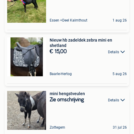
Essen +Deel Kalmthout
1 aug 26
Nieuw hb zadeldek zebra mini en
shetland
€ 15,00
Details
Baarle-Hertog
5 aug 26
mini hengstveulen
Zie omschrijving
Details
Zottegem
31 jul 26