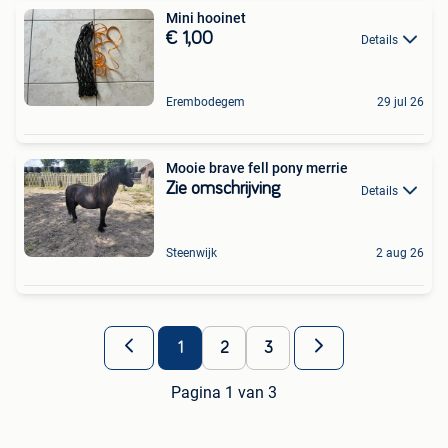
Mini hooinet
€ 1,00
Details
Erembodegem
29 jul 26
Mooie brave fell pony merrie
Zie omschrijving
Details
Steenwijk
2 aug 26
1
2
3
Pagina 1 van 3