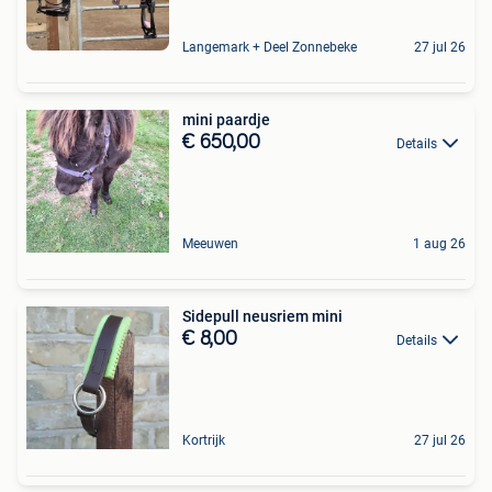
Langemark + Deel Zonnebeke
27 jul 26
mini paardje
€ 650,00
Details
Meeuwen
1 aug 26
Sidepull neusriem mini
€ 8,00
Details
Kortrijk
27 jul 26