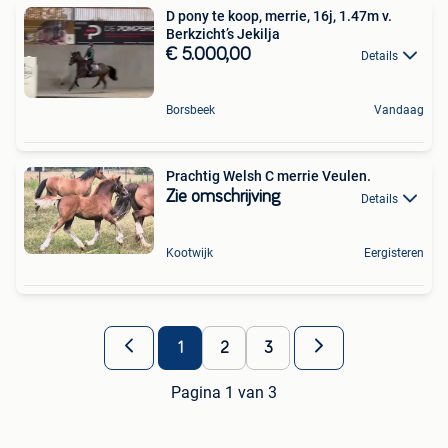
D pony te koop, merrie, 16j, 1.47m v.
Berkzicht’s Jekilja
€ 5.000,00
Details
Borsbeek
Vandaag
Prachtig Welsh C merrie Veulen.
Zie omschrijving
Details
Kootwijk
Eergisteren
1
2
3
Pagina 1 van 3