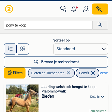
Pony's
Sorteer op
Alle afstanden…
Bewaar je zoekopdracht
Filters
Dieren en Toebehoren
Pony's
Verwijde
Jaarling welsh cob hengst te koop.
Plalomino/valk
Bieden
Details
Topzoekertje