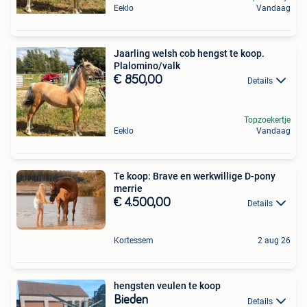
Eeklo
Vandaag
Jaarling welsh cob hengst te koop.
Plalomino/valk
€ 850,00
Details
Topzoekertje
Eeklo
Vandaag
Te koop: Brave en werkwillige D-pony
merrie
€ 4.500,00
Details
Kortessem
2 aug 26
hengsten veulen te koop
Bieden
Details