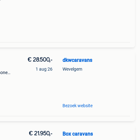
n
€ 28.500,-
dkwcaravans
1 aug 26
Wevelgem
rsonen
Bezoek website
€ 21.950,-
Box caravans