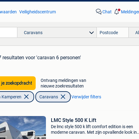
waarden
Veiligheidscentrum
Chat
Meldinge
Caravans
A
 resultaten
voor 'caravan 6 personen'
Ontvang meldingen van
 je zoekopdracht
nieuwe zoekresultaten
n Kamperen
Caravans
Verwijder filters
LMC Style 500 K Lift
De lmc style 500 k lift comfort edition is een
moderne caravan. Met zijn opvallende look in
trendy saliegroen, lichte houtdecoraties en stijl