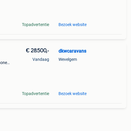
se en
Topadvertentie
Bezoek website
€ 28.500,-
dkwcaravans
Vandaag
Wevelgem
rsonen
Topadvertentie
Bezoek website