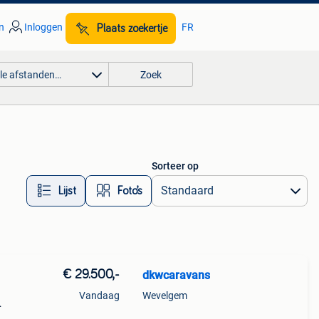
n
Inloggen
FR
Plaats zoekertje
lle afstanden…
Zoek
Sorteer op
Lijst
Foto’s
€ 29.500,-
dkwcaravans
Vandaag
Wevelgem
volle,