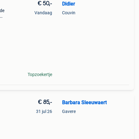
€ 50,-
Didier
 de
Vandaag
Couvin
jdag
 15h
Topzoekertje
€ 85,-
Barbara Sleeuwaert
31 jul 26
Gavere