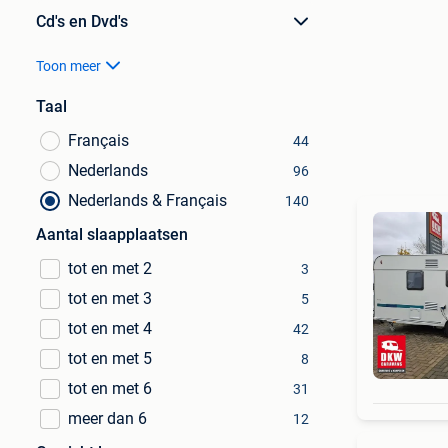
Cd's en Dvd's
Toon meer
Taal
Français
44
Nederlands
96
Nederlands & Français
140
Aantal slaapplaatsen
tot en met 2
3
tot en met 3
5
tot en met 4
42
tot en met 5
8
tot en met 6
31
meer dan 6
12