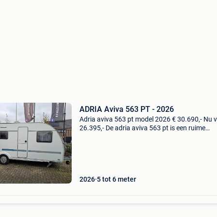
ADRIA Aviva 563 PT - 2026
Adria aviva 563 pt model 2026 € 30.690,- Nu 
26.395,- De adria aviva 563 pt is een ruime
gezinscaravan met een breedte van 245 cm e
totale lengte van 760 cm. Hij biedt slaapplaat
2026
5 tot 6 meter