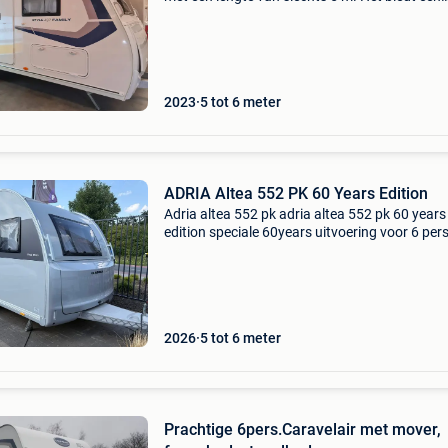
optimaal slaapcomfort met een vast bed voor
ouders, stapelbedden en dinette-ruimte die ka
worden omgeze
2023
5 tot 6 meter
ADRIA Altea 552 PK 60 Years Edition
Adria altea 552 pk adria altea 552 pk 60 years
edition speciale 60years uitvoering voor 6 pe
met frans bed en stapelbedden: feestelijk én
functioneel. De adria 60 years-serie viert zes
decennia
2026
5 tot 6 meter
Prachtige 6pers.Caravelair met mover,