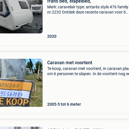
frans bed, stapelbed,
Merk: caravelair type: antarès style 476 family
nr.2232 Ontdek deze recente caravan voor 6
personen - de ideale familiecaravan! Deze car
is ontworpen met het oog op comfort en gem
voor het hele
2020
Caravan met voortent
Te koop, caravan met voortent, in caravan pla
om 6 personen te slapen. In de voortent nog e
bed voor 2 personen. Caravan staat op camp
kompas in westende. Indien interesse bellen n
het tele
2005
5 tot 6 meter