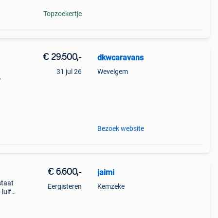
Topzoekertje
€ 29.500,-
dkwcaravans
31 jul 26
Wevelgem
volle,
se en
Bezoek website
€ 6.600,-
jaimi
staat
Eergisteren
Kemzeke
luifel
is