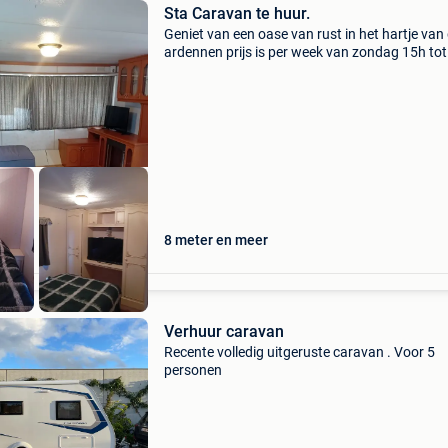
Sta Caravan te huur.
Geniet van een oase van rust in het hartje van
ardennen prijs is per week van zondag 15h tot
zondag 11h 7 nachten € 350 weekend van vri
15h tot zondag11h 110 midweek van zondag
tot vri
8 meter en meer
Verhuur caravan
Recente volledig uitgeruste caravan . Voor 5
personen