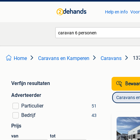
Help en info
Voor
137
Home
Caravans en Kamperen
Caravans
Verfijn resultaten
Bewaar
Adverteerder
Caravans e
Particulier
51
Bedrijf
43
Prijs
van
tot