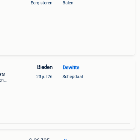
Eergisteren
Balen
avan
ak
Bieden
Dewitte
ats
23 jul 26
Schepdaal
en
ing
aar