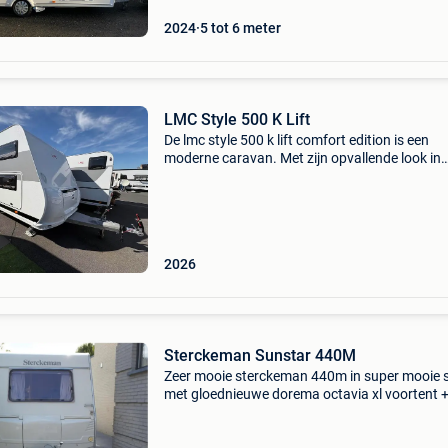
2024
5 tot 6 meter
LMC Style 500 K Lift
De lmc style 500 k lift comfort edition is een
moderne caravan. Met zijn opvallende look in
trendy saliegroen, lichte houtdecoraties en stijl
matzwarte accenten biedt deze reeks een fris
st
2026
Sterckeman Sunstar 440M
Zeer mooie sterckeman 440m in super mooie 
met gloednieuwe dorema octavia xl voortent + 
(3x 9 dagen gebruikt) 6 personen leeggewicht
680kg lengte 574cm deze 6-persoon caravan 