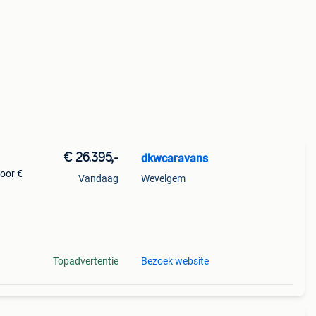
€ 26.395,-
dkwcaravans
voor €
Vandaag
Wevelgem
n een
s
Topadvertentie
Bezoek website