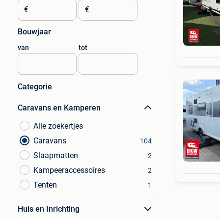
€
€
Bouwjaar
van
tot
Categorie
Caravans en Kamperen
Alle zoekertjes
Caravans
104
Slaapmatten
2
Kampeeraccessoires
2
Tenten
1
Huis en Inrichting