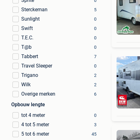
Sprite
0
Sterckeman
5
Sunlight
0
Swift
0
T.E.C.
0
T@b
0
Tabbert
7
Travel Sleeper
0
Trigano
2
Wilk
2
Overige merken
6
Opbouw lengte
tot 4 meter
0
4 tot 5 meter
3
5 tot 6 meter
45