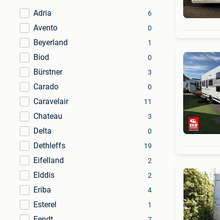
Adria
6
Avento
0
Beyerland
1
Biod
0
Bürstner
3
Carado
0
Caravelair
11
Chateau
3
Delta
0
Dethleffs
19
Eifelland
2
Elddis
2
Eriba
4
Esterel
1
Fendt
7