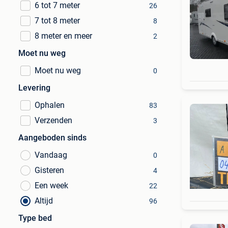
6 tot 7 meter
26
7 tot 8 meter
8
8 meter en meer
2
Moet nu weg
Moet nu weg
0
Levering
Ophalen
83
Verzenden
3
Aangeboden sinds
Vandaag
0
Gisteren
4
Een week
22
Altijd
96
Type bed