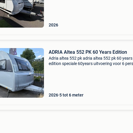
matzwarte accenten biedt deze reeks een fris
st
2026
ADRIA Altea 552 PK 60 Years Edition
Adria altea 552 pk adria altea 552 pk 60 years
edition speciale 60years uitvoering voor 6 pe
met frans bed en stapelbedden: feestelijk én
functioneel. De adria 60 years-serie viert zes
decennia
2026
5 tot 6 meter