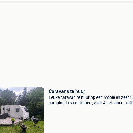
Caravans te huur
Leuke caravan te huur op een mooie en zeer r
camping in saint hubert, voor 4 personen, voll
uitgeruste caravan. Het bestaat uit: 1 slaapk
met tweepersoonsbed woonkamer om te bo
tot e