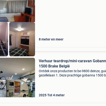
15h tot zondag11h 110 midweek van zondag
tot vri
8 meter en meer
Verhuur teardrop/mini-caravan Goban
1500 Brake België
Ontdek onze producten te be-9800 deinze, gu
gezellelaan 1. Deze prachtige gobanna 1500 
met talloze opties is te huur in belgië (deinze, o
vlaanderen). Inclusief ruime (3m x 3m) en op
gem
2025
Tot 4 meter