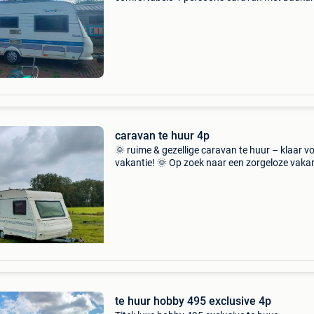
(regio dessel) op zoek naar een zorgeloze en
comfortabele kampeervakantie? Huur onze pe
onderhouden en zeer
caravan te huur 4p
🌞 ruime & gezellige caravan te huur – klaar v
vakantie! 🌞 Op zoek naar een zorgeloze vakan
met z’n twee of met de hele familie? Deze net
onderhouden, ruime caravan met licht interieur
te huur hobby 495 exclusive 4p