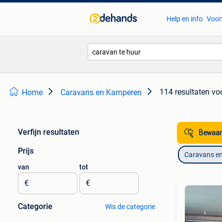
Help en info
Voor
114 resultaten
voo
Home
Caravans en Kamperen
Verfijn resultaten
Bewaar
Prijs
Caravans e
van
tot
€
€
Categorie
Wis de categorie