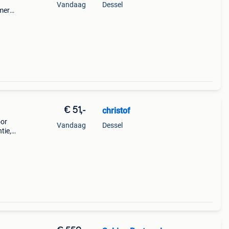
Vandaag
Dessel
mer
rfect
€ 51,-
christof
oor
Vandaag
Dessel
tie,
 is