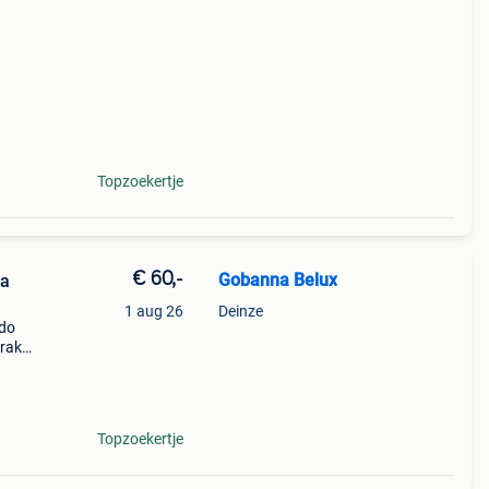
 15h
Topzoekertje
€ 60,-
Gobanna Belux
na
1 aug 26
Deinze
ido
brake
-
 maat
Topzoekertje