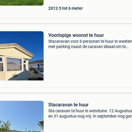
2012
5 tot 6 meter
Voorlopige woonst te huur
Stacaravan voor 6 personen te huur in weste
met parking naast de caravan ideaal om te
gebruiken als tijdelijke woning tel 0475637988
maand te huur vrij van september
Stacaravan te huur
Sta caravan te huur in wenduine. 12 Augustus
en 31 augustus nog vrij. In september nog ga
maand vrij. Camping ter duinen.