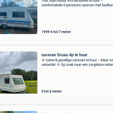
Titel: luxe hobby 495 exclusive te huur –
comfortabele 4-persoons caravan met badka
(regio dessel) op zoek naar een zorgeloze en
comfortabele kampeervakantie? Huur onze pe
onderhouden en zeer
1999
6 tot 7 meter
caravan Gruau 4p te huur
🌞 ruime & gezellige caravan te huur – klaar v
vakantie! 🌞 Op zoek naar een zorgeloze vakan
met z’n twee of met de hele familie? Deze net
onderhouden, ruime caravan met licht interieur
5 tot 6 meter