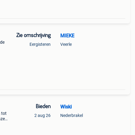
Zie omschrijving
MIEKE
nde
Eergisteren
Veerle
 per
Bieden
Wiski
 tot
2 aug 26
Nederbrakel
nze