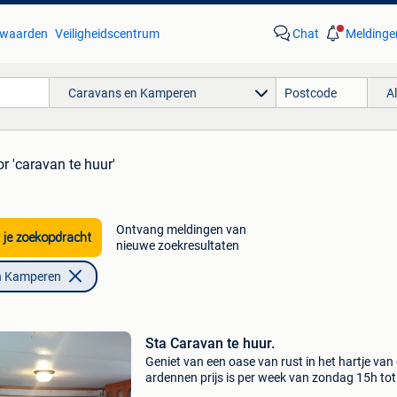
waarden
Veiligheidscentrum
Chat
Meldinge
Caravans en Kamperen
A
r 'caravan te huur'
Ontvang meldingen van
 je zoekopdracht
nieuwe zoekresultaten
n Kamperen
Sta Caravan te huur.
Geniet van een oase van rust in het hartje van
ardennen prijs is per week van zondag 15h tot
zondag 11h 7 nachten € 350 weekend van vri