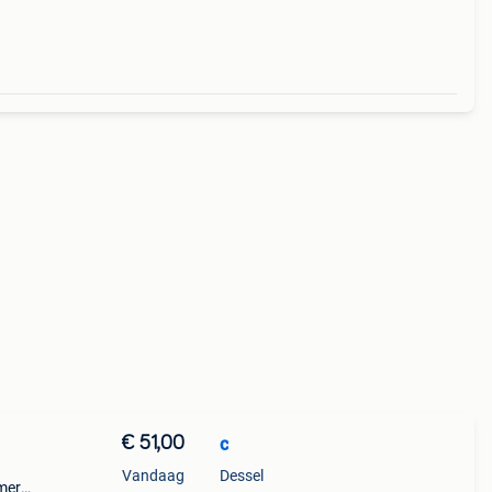
€ 51,00
c
Vandaag
Dessel
mer