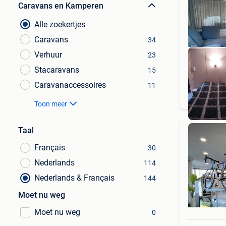
Caravans en Kamperen
Alle zoekertjes
Caravans
34
Verhuur
23
Stacaravans
15
Caravanaccessoires
11
Toon meer
Taal
Français
30
Nederlands
114
Nederlands & Français
144
Moet nu weg
Moet nu weg
0