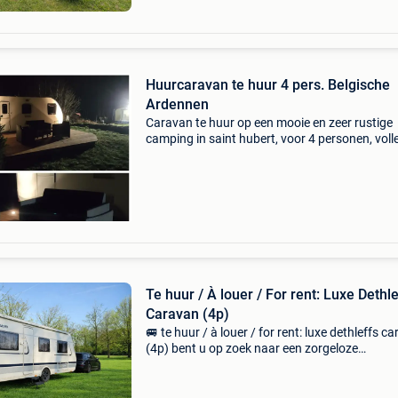
Huurcaravan te huur 4 pers. Belgische
Ardennen
Caravan te huur op een mooie en zeer rustige
camping in saint hubert, voor 4 personen, voll
uitgeruste caravan. Het bestaat uit: 1 slaapk
met tweepersoonsbed woonkamer om te bo
tot een twe
Te huur / À louer / For rent: Luxe Dethl
Caravan (4p)
🚐 te huur / à louer / for rent: luxe dethleffs c
(4p) bent u op zoek naar een zorgeloze
kampeervakantie? Deze zeer goed onderhoud
luxueuze dethleffs caravan in regio kortrijk is 
beschik