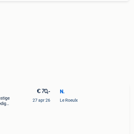
€ 70,-
N.
ustige
27 apr 26
Le Roeulx
edig
amer
uwen