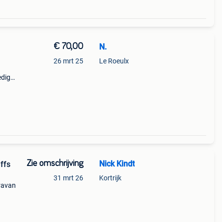
€ 70,00
N.
26 mrt 25
Le Roeulx
edig
amer
uwen
Zie omschrijving
Nick Kindt
effs
31 mrt 26
Kortrijk
aravan
en en
nu