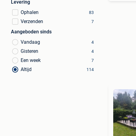
Levering
Ophalen
83
Verzenden
7
Aangeboden sinds
Vandaag
4
Gisteren
4
Een week
7
Altijd
114