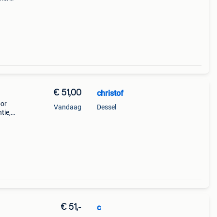
rfect
€ 51,00
christof
oor
Vandaag
Dessel
tie,
 is
€ 51,-
c