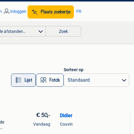
n
Inloggen
FR
Plaats zoekertje
lle afstanden…
Zoek
Sorteer op
Lijst
Foto’s
€ 50,-
Didier
 de
Vandaag
Couvin
jdag