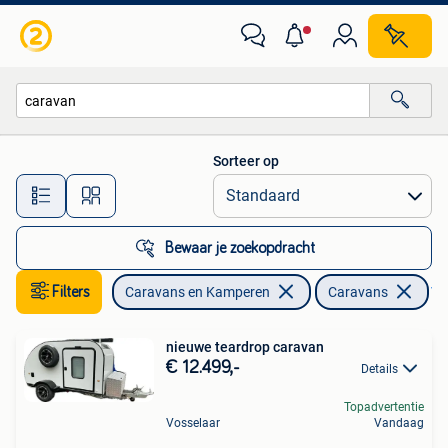
Caravans
Sorteer op
Alle afstanden…
Bewaar je zoekopdracht
Filters
Caravans en Kamperen
Caravans
Ver
nieuwe teardrop caravan
€ 12.499,-
Details
Topadvertentie
Vosselaar
Vandaag