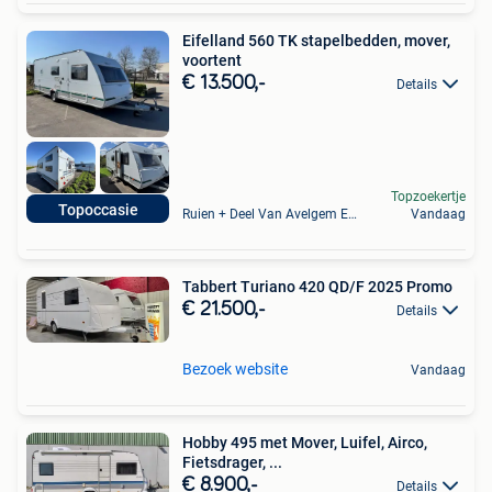
Eifelland 560 TK stapelbedden, mover,
voortent
€ 13.500,-
Details
Topzoekertje
Topoccasie
Ruien + Deel Van Avelgem En Waarmaarde
Vandaag
Tabbert Turiano 420 QD/F 2025 Promo
€ 21.500,-
Details
Bezoek website
Vandaag
Hobby 495 met Mover, Luifel, Airco,
Fietsdrager, ...
€ 8.900,-
Details