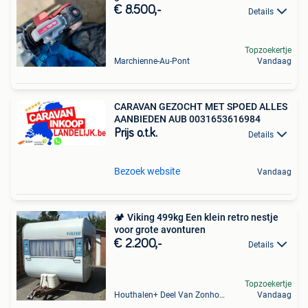
€ 8.500,-
Details
Topzoekertje
Marchienne-Au-Pont
Vandaag
CARAVAN GEZOCHT MET SPOED ALLES
AANBIEDEN AUB 0031653616984
Prijs o.t.k.
Details
Bezoek website
Vandaag
🏕️ Viking 499kg Een klein retro nestje
voor grote avonturen
€ 2.200,-
Details
Topzoekertje
Houthalen+ Deel Van Zonhoven En Zolder
Vandaag