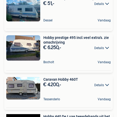
€ 51,-
Details
Dessel
Vandaag
Hobby prestige 495 incl.veel extra's. zie
omschrijving
€ 6.250,-
Details
Bocholt
Vandaag
Caravan Hobby 460T
€ 4.200,-
Details
Tessenderlo
Vandaag
Hobby 440 De Luxe tweedehands uit het