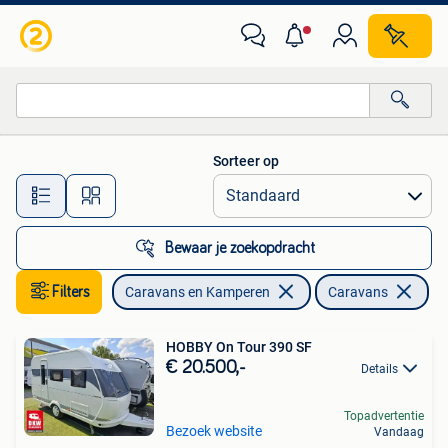
Caravans
Sorteer op
Alle afstanden…
Bewaar je zoekopdracht
Filters
Caravans en Kamperen
Caravans
HOBBY On Tour 390 SF
€ 20.500,-
Details
Topadvertentie
Bezoek website
Vandaag