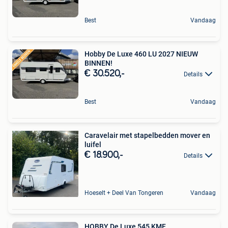
Best
Vandaag
Hobby De Luxe 460 LU 2027 NIEUW
BINNEN!
€ 30.520,-
Details
Best
Vandaag
Caravelair met stapelbedden mover en
luifel
€ 18.900,-
Details
Hoeselt + Deel Van Tongeren
Vandaag
HOBBY De Luxe 545 KMF