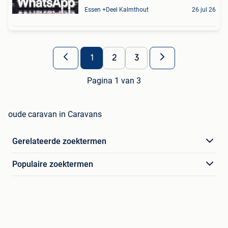
Essen +Deel Kalmthout
26 jul 26
1
2
3
Pagina 1 van 3
oude caravan in Caravans
Gerelateerde zoektermen
Populaire zoektermen