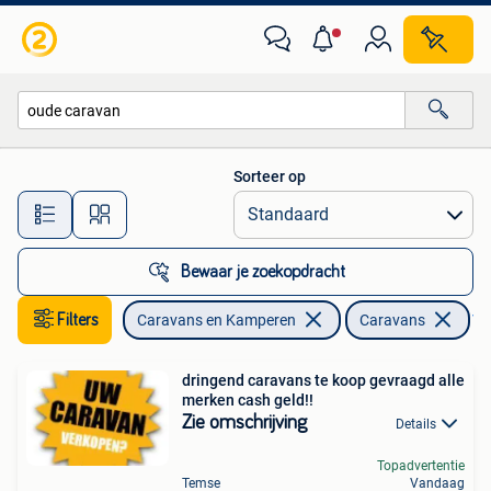
Caravans
Sorteer op
Alle afstanden…
Bewaar je zoekopdracht
Filters
Caravans en Kamperen
Caravans
Ver
dringend caravans te koop gevraagd alle
merken cash geld!!
Zie omschrijving
Details
Topadvertentie
Temse
Vandaag