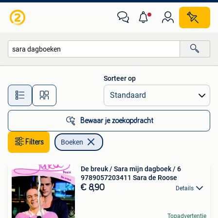
Boeken
Sorteer op
Alle afstanden…
Bewaar je zoekopdracht
Filters
Boeken
De breuk / Sara mijn dagboek / 6
9789057203411 Sara de Roose
€ 8,90
Details
Topadvertentie