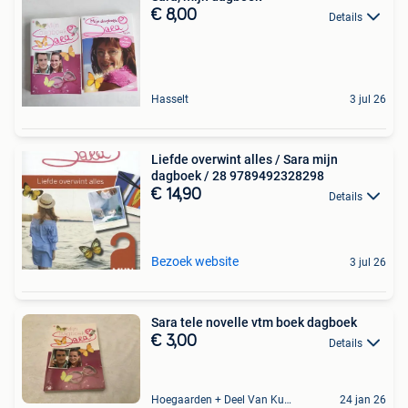
€ 8,00
Details
Hasselt
3 jul 26
Liefde overwint alles / Sara mijn
dagboek / 28 9789492328298
€ 14,90
Details
Bezoek website
3 jul 26
Sara tele novelle vtm boek dagboek
€ 3,00
Details
Hoegaarden + Deel Van Kumtich + Deel Van Tienen
24 jan 26