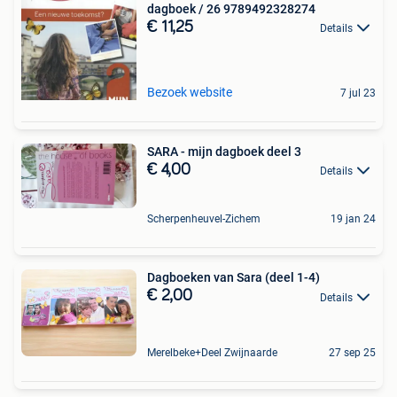
dagboek / 26 9789492328274
€ 11,25
Details
Bezoek website
7 jul 23
SARA - mijn dagboek deel 3
€ 4,00
Details
Scherpenheuvel-Zichem
19 jan 24
Dagboeken van Sara (deel 1-4)
€ 2,00
Details
Merelbeke+Deel Zwijnaarde
27 sep 25