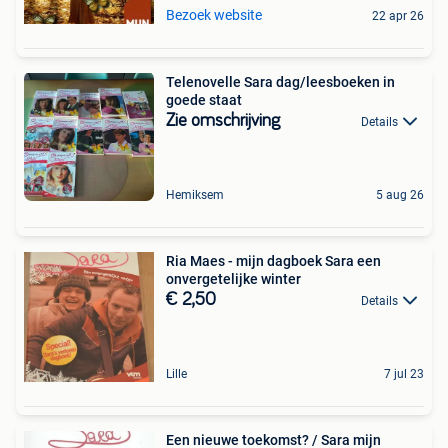
Bezoek website
22 apr 26
Telenovelle Sara dag/leesboeken in
goede staat
Zie omschrijving
Details
Hemiksem
5 aug 26
Ria Maes - mijn dagboek Sara een
onvergetelijke winter
€ 2,50
Details
Lille
7 jul 23
Een nieuwe toekomst? / Sara mijn