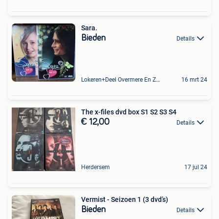
Sara.
Bieden
Details
Lokeren+Deel Overmere En Zele
16 mrt 24
The x-files dvd box S1 S2 S3 S4
€ 12,00
Details
Herdersem
17 jul 24
Vermist - Seizoen 1 (3 dvd’s)
Bieden
Details