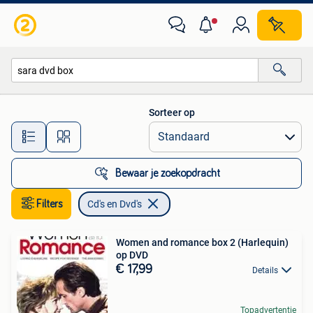
Cd's en Dvd's
Sorteer op
Alle afstanden…
Bewaar je zoekopdracht
Filters
Cd's en Dvd's
Women and romance box 2 (Harlequin)
op DVD
€ 17,99
Details
Topadvertentie