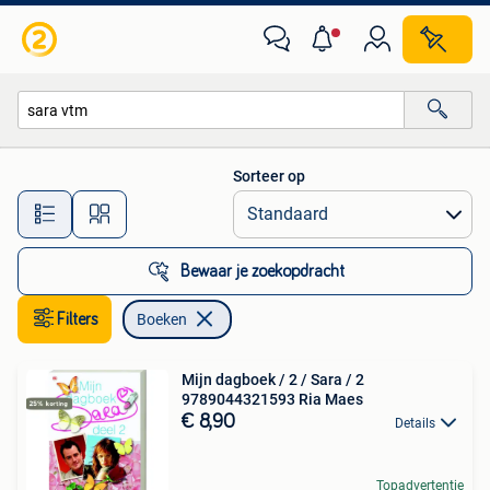
Boeken
Sorteer op
Alle afstanden…
Bewaar je zoekopdracht
Filters
Boeken
Mijn dagboek / 2 / Sara / 2
9789044321593 Ria Maes
€ 8,90
Details
Topadvertentie