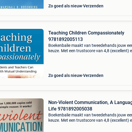
Zo goed als nieuw
Verzenden
Teaching Children Compassionately
9781892005113
Boekenbalie maakt van tweedehands jouw ee
keuze. Met een trustscore van 4,8 (excellent) 
dagen retour garantie maken we dat iedere d
waar. Bestel direct op onze website! Titel: tea
chi
Zo goed als nieuw
Verzenden
Non-Violent Communication, A Languag
Life 9781892005038
Boekenbalie maakt van tweedehands jouw ee
keuze. Met een trustscore van 4,8 (excellent) 
dagen retour garantie maken we dat iedere d
waar. Bestel direct op onze website! Titel: non-