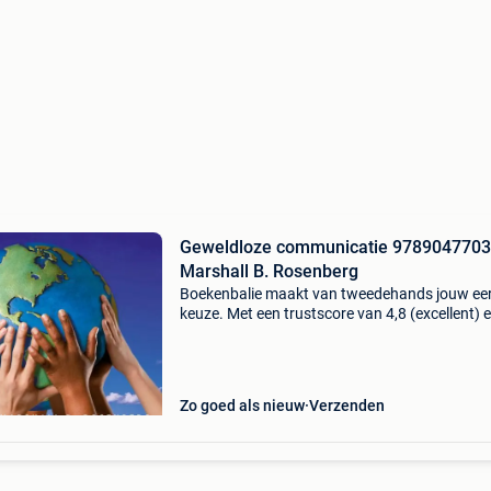
Geweldloze communicatie 978904770
Marshall B. Rosenberg
Boekenbalie maakt van tweedehands jouw ee
keuze. Met een trustscore van 4,8 (excellent) 
dagen retour garantie maken we dat iedere d
waar. Bestel direct op onze website! Titel:
geweldloze c
Zo goed als nieuw
Verzenden