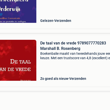
waar. Bestel direct op onze website! Titel:
levenverrijk
Gelezen
Verzenden
De taal van de vrede 9789077770283
Marshall B. Rosenberg
Boekenbalie maakt van tweedehands jouw ee
keuze. Met een trustscore van 4,8 (excellent) 
dagen retour garantie maken we dat iedere d
waar. Bestel direct op onze website! Titel: de t
van
Zo goed als nieuw
Verzenden