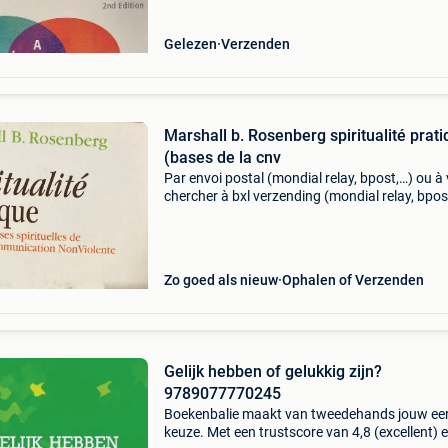
violent
Gelezen
Verzenden
Marshall b. Rosenberg spiritualité prat
(bases de la cnv
Par envoi postal (mondial relay, bpost,…) ou à 
chercher à bxl verzending (mondial relay, bpos
of te komen halen in brussel by mail (mondial r
bpost,…) or to be picked up in brussels
Zo goed als nieuw
Ophalen of Verzenden
Gelijk hebben of gelukkig zijn?
9789077770245
Boekenbalie maakt van tweedehands jouw ee
keuze. Met een trustscore van 4,8 (excellent) 