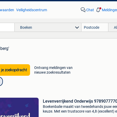
waarden
Veiligheidscentrum
Chat
Meldinge
Boeken
A
berg'
Ontvang meldingen van
 je zoekopdracht
nieuwe zoekresultaten
Levenverrijkend Onderwijs 978907777
Boekenbalie maakt van tweedehands jouw ee
keuze. Met een trustscore van 4,8 (excellent) 
dagen retour garantie maken we dat iedere d