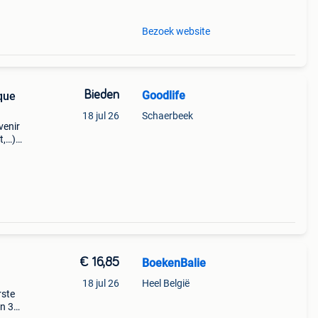
Bezoek website
Bieden
Goodlife
ique
18 jul 26
Schaerbeek
venir
t,…)
elay,
€ 16,85
BoekenBalie
18 jul 26
Heel België
rste
en 30