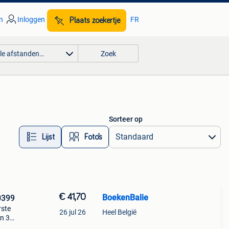
n
Inloggen
FR
Plaats zoekertje
lle afstanden…
Zoek
Sorteer op
Lijst
Foto’s
€ 41,70
BoekenBalie
0399
rste
26 jul 26
Heel België
en 30
ag