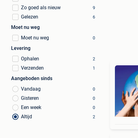
Zo goed als nieuw
9
Gelezen
6
Moet nu weg
Moet nu weg
0
Levering
Ophalen
2
Verzenden
1
Aangeboden sinds
Vandaag
0
Gisteren
0
Een week
0
Altijd
2