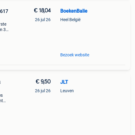
€ 18,04
BoekenBalie
3617
26 jul 26
Heel België
rste
en 30
ag
Bezoek website
€ 9,50
JLT
B
26 jul 26
Leuven
es
nt
n