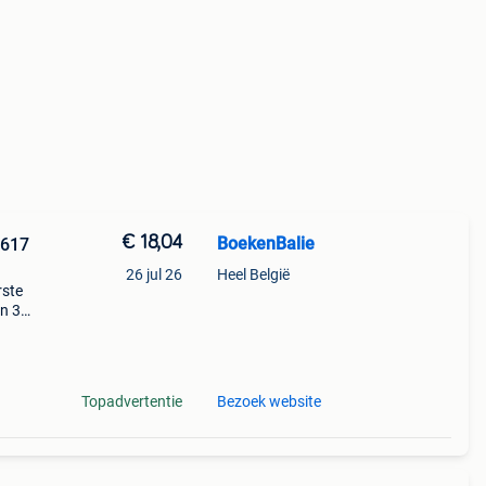
€ 18,04
BoekenBalie
3617
26 jul 26
Heel België
rste
en 30
ag
Topadvertentie
Bezoek website