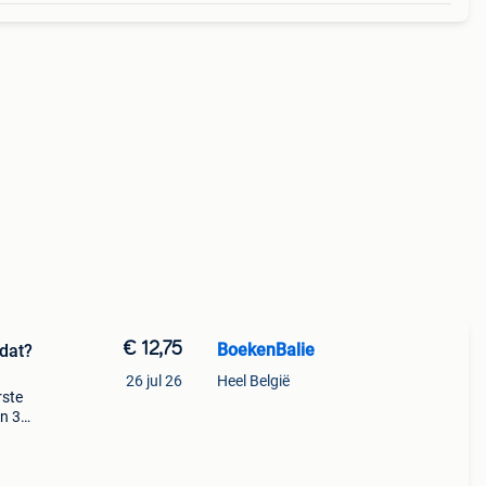
€ 12,75
BoekenBalie
dat?
26 jul 26
Heel België
rste
en 30
ag