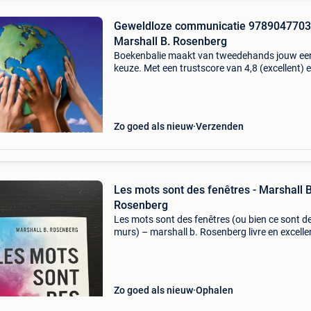
Geweldloze communicatie 978904770
Marshall B. Rosenberg
Boekenbalie maakt van tweedehands jouw ee
keuze. Met een trustscore van 4,8 (excellent) 
dagen retour garantie maken we dat iedere d
waar. Bestel direct op onze website! Titel:
geweldloze c
Zo goed als nieuw
Verzenden
Les mots sont des fenêtres - Marshall 
Rosenberg
Les mots sont des fenêtres (ou bien ce sont d
murs) – marshall b. Rosenberg livre en excelle
état, propre et soigneusement conservé. Un
ouvrage incontournable sur la communicatio
nonviolente (cnv
Zo goed als nieuw
Ophalen