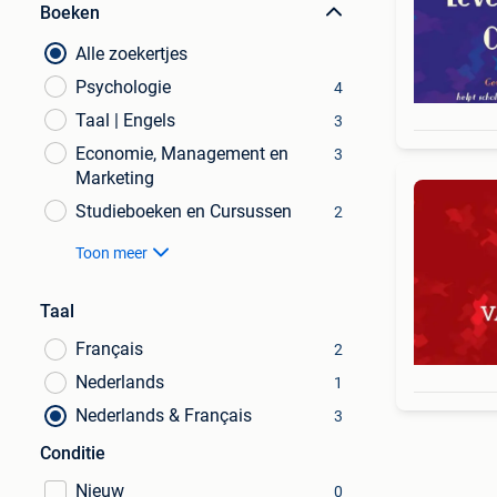
Boeken
Alle zoekertjes
Psychologie
4
Taal | Engels
3
Economie, Management en
3
Marketing
Studieboeken en Cursussen
2
Toon meer
Taal
Français
2
Nederlands
1
Nederlands & Français
3
Conditie
Nieuw
0