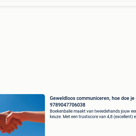
Geweldloos communiceren, hoe doe je 
9789047706038
Boekenbalie maakt van tweedehands jouw ee
keuze. Met een trustscore van 4,8 (excellent) 
dagen retour garantie maken we dat iedere d
waar. Bestel direct op onze website! Titel:
geweldloos c