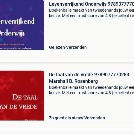
Levenverrijkend Onderwijs 978907777
Boekenbalie maakt van tweedehands jouw ee
keuze. Met een trustscore van 4,8 (excellent) 
dagen retour garantie maken we dat iedere d
waar. Bestel direct op onze website! Titel:
levenverrijk
Gelezen
Verzenden
De taal van de vrede 9789077770283
Marshall B. Rosenberg
Boekenbalie maakt van tweedehands jouw ee
keuze. Met een trustscore van 4,8 (excellent) 
dagen retour garantie maken we dat iedere d
waar. Bestel direct op onze website! Titel: de t
van
Zo goed als nieuw
Verzenden