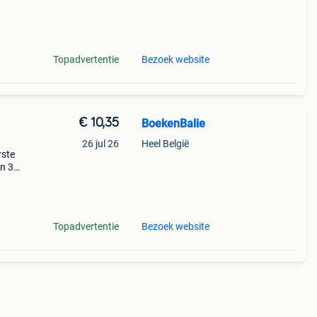
Topadvertentie
Bezoek website
€ 10,35
BoekenBalie
26 jul 26
Heel België
rste
en 30
ag
aal
Topadvertentie
Bezoek website