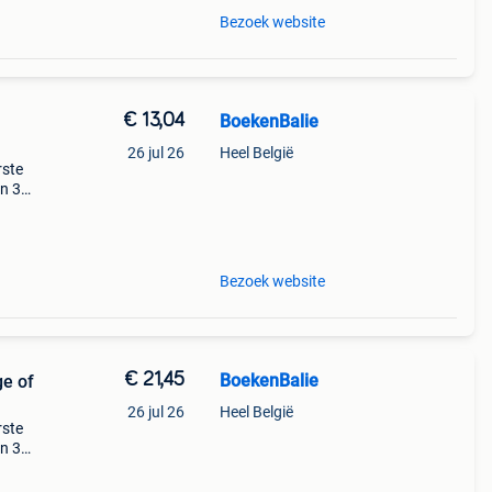
Bezoek website
€ 13,04
BoekenBalie
26 jul 26
Heel België
rste
en 30
ag
ching
Bezoek website
€ 21,45
BoekenBalie
e of
26 jul 26
Heel België
rste
en 30
ag