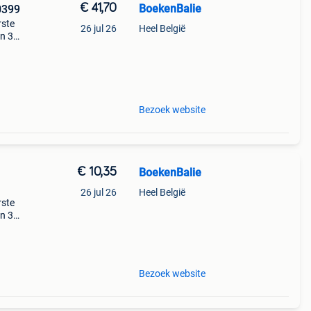
€ 41,70
BoekenBalie
0399
rste
26 jul 26
Heel België
en 30
ag
Bezoek website
€ 10,35
BoekenBalie
26 jul 26
Heel België
rste
en 30
ag
aal
Bezoek website