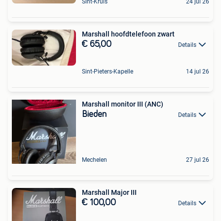
Sint-Kruis
24 jul 26
Marshall hoofdtelefoon zwart
€ 65,00
Details
Sint-Pieters-Kapelle
14 jul 26
Marshall monitor III (ANC)
Bieden
Details
Mechelen
27 jul 26
Marshall Major III
€ 100,00
Details