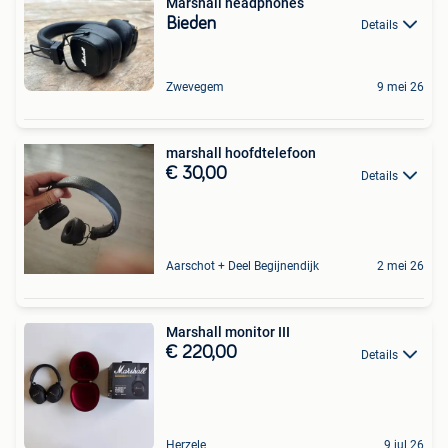
Marshall headphones
Bieden
Details
Zwevegem
9 mei 26
marshall hoofdtelefoon
€ 30,00
Details
Aarschot + Deel Begijnendijk
2 mei 26
Marshall monitor III
€ 220,00
Details
Herzele
9 jul 26