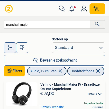
Hoofdtelefoons
Sorteer op
Alle afstanden…
Bewaar je zoekopdracht
Filters
Audio, Tv en Foto
Hoofdtelefoons
Ver
Veiling - Marshall Major IV - Draadloze
On-ear Koptelefoon -
€ 31,00
Details
Topadvertentie
Bezoek website
Gisteren