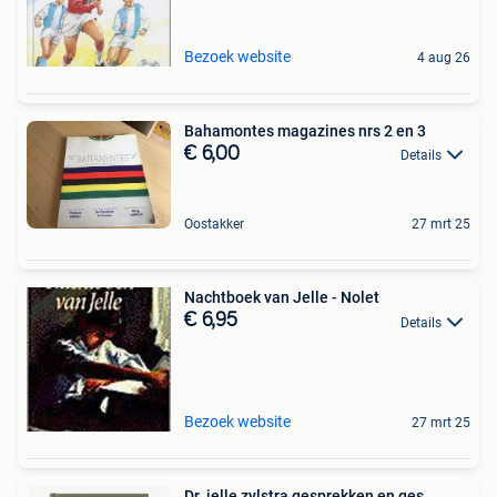
Bezoek website
4 aug 26
Bahamontes magazines nrs 2 en 3
€ 6,00
Details
Oostakker
27 mrt 25
Nachtboek van Jelle - Nolet
€ 6,95
Details
Bezoek website
27 mrt 25
Dr. jelle zylstra gesprekken en ges.