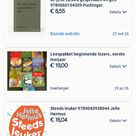
9789060104309 Puchinger
€ 6,55
Details
Bezoek website
27 mrt 25
Leespakket beginnende lezers , eerste
leerjaar
€ 19,00
Details
Keerbergen
29 jul 26
Steeds leuker 9789043938044 Jelle
Hermus
€ 16,04
Details