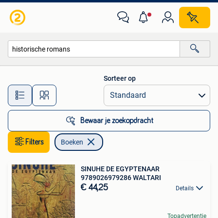
Boeken
Sorteer op
Alle afstanden…
Bewaar je zoekopdracht
Filters
Boeken
SINUHE DE EGYPTENAAR
9789026979286 WALTARI
€ 44,25
Details
Topadvertentie