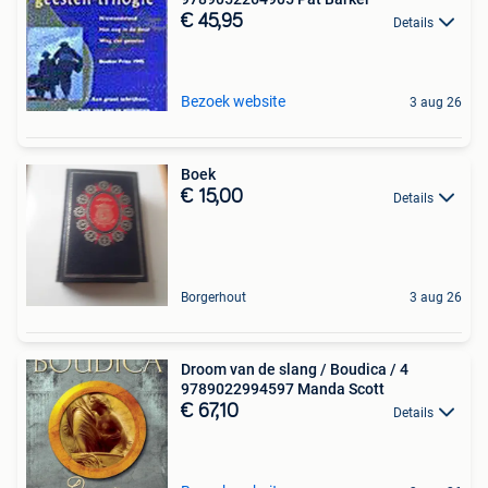
€ 45,95
Details
Bezoek website
3 aug 26
Boek
€ 15,00
Details
Borgerhout
3 aug 26
Droom van de slang / Boudica / 4
9789022994597 Manda Scott
€ 67,10
Details