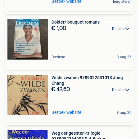
Bezoek website
Eergisteren
Dokter/ bouquet romans
€ 1,00
Details
Bredene
3 aug 26
Wilde zwanen 9789022531013 Jung
Chang
€ 42,60
Details
Bezoek website
3 aug 26
Weg der geesten-trilogie
9789052264905 Pat Barker