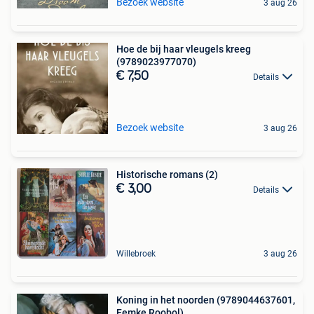
Bezoek website
3 aug 26
Hoe de bij haar vleugels kreeg
(9789023977070)
€ 7,50
Details
Bezoek website
3 aug 26
Historische romans (2)
€ 3,00
Details
Willebroek
3 aug 26
Koning in het noorden (9789044637601,
Femke Roobol)