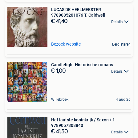
LUCAS DE HEELMEESTER
9789085201076 T. Caldwell
€ 41,40
Details
Bezoek website
Eergisteren
Candlelight Historische romans
€ 1,00
Details
Willebroek
4 aug 26
Het laatste koninkrijk / Saxon / 1
9789057308840
€ 41,30
Details