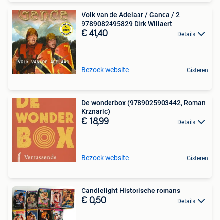
Volk van de Adelaar / Ganda / 2
9789082495829 Dirk Willaert
€ 41,40
Details
Bezoek website
Gisteren
De wonderbox (9789025903442, Roman
Krznaric)
€ 18,99
Details
Bezoek website
Gisteren
Candlelight Historische romans
€ 0,50
Details