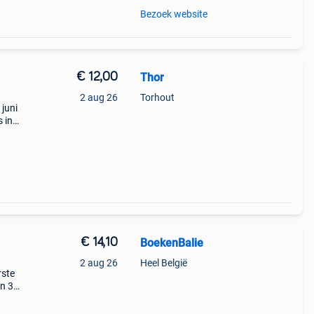
Bezoek website
€ 12,00
Thor
2 aug 26
Torhout
juni
 in
€ 14,10
BoekenBalie
2 aug 26
Heel België
rste
en 30
ag