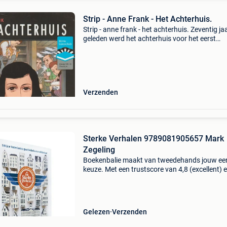
Strip - Anne Frank - Het Achterhuis.
Strip - anne frank - het achterhuis. Zeventig ja
geleden werd het achterhuis voor het eerst
gepubliceerd. Ter gelegenheid van dit jubileum
verschijnt het verhaal van anne frank nu in
stripvorm - het
Verzenden
Sterke Verhalen 9789081905657 Mark
Zegeling
Boekenbalie maakt van tweedehands jouw ee
keuze. Met een trustscore van 4,8 (excellent) 
dagen retour garantie maken we dat iedere d
waar. Bestel direct op onze website! Titel: ster
verha
Gelezen
Verzenden