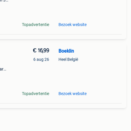
en 30
ag
Topadvertentie
Bezoek website
€ 16,99
Boeklin
6 aug 26
Heel België
ar
cheen
Topadvertentie
Bezoek website