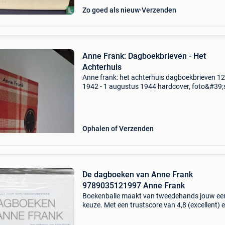
Zo goed als nieuw
Verzenden
Anne Frank: Dagboekbrieven - Het
Achterhuis
Anne frank: het achterhuis dagboekbrieven 12 
1942 - 1 augustus 1944 hardcover, foto&#39;s
boek boek in goede staat prijs: 12€
Ophalen of Verzenden
De dagboeken van Anne Frank
9789035121997 Anne Frank
Boekenbalie maakt van tweedehands jouw ee
keuze. Met een trustscore van 4,8 (excellent) 
dagen retour garantie maken we dat iedere d
waar. Bestel direct op onze website! Titel: de