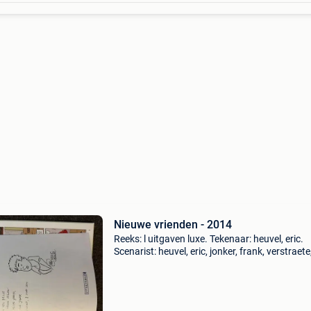
Nieuwe vrienden - 2014
Reeks: l uitgaven luxe. Tekenaar: heuvel, eric.
Scenarist: heuvel, eric, jonker, frank, verstraete
sanne. Uitgeverij: anne frank stichting, l. Jaar:
2014. Cover: hardcover. Druk: eerste druk. Ink