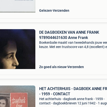
dagboeken
Gelezen
Verzenden
DE DAGBOEKEN VAN ANNE FRANK
9789044631630 Anne Frank
Boekenbalie maakt van tweedehands jouw ee
keuze. Met een trustscore van 4,8 (excellent) 
dagen retour garantie maken we dat iedere d
waar. Bestel direct op onze website! Titel: de
dagboeken
Zo goed als nieuw
Verzenden
HET ACHTERHUIS - DAGBOEK ANNE F
- 1959 - CONTACT
Het achterhuis - dagboek anne frank - 1959 -
contact - dagboekbrieven 12 juni 1942 - 1 au