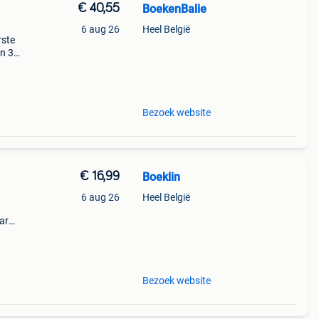
€ 40,55
BoekenBalie
6 aug 26
Heel België
rste
en 30
ag
Bezoek website
€ 16,99
Boeklin
6 aug 26
Heel België
ar
cheen
Bezoek website