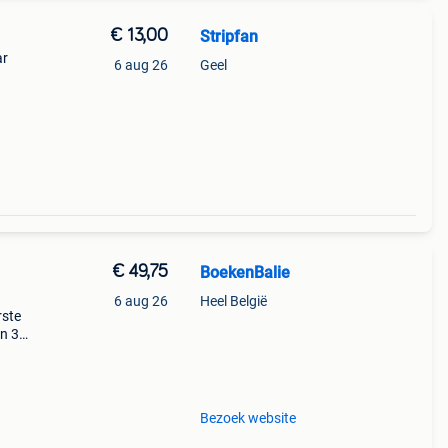
€ 13,00
Stripfan
ar
6 aug 26
Geel
€ 49,75
BoekenBalie
6 aug 26
Heel België
rste
en 30
ag
ke
Bezoek website