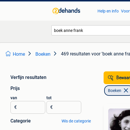
Help en info
Voor
469 resultaten
voor 'boek anne fr
Home
Boeken
Verfijn resultaten
Bewaar
Prijs
Boeken
van
tot
€
€
Categorie
Wis de categorie