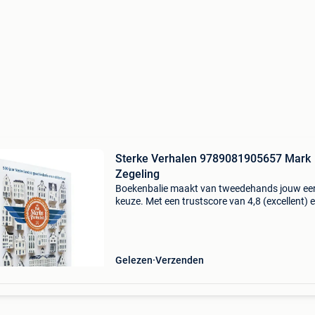
Sterke Verhalen 9789081905657 Mark
Zegeling
Boekenbalie maakt van tweedehands jouw ee
keuze. Met een trustscore van 4,8 (excellent) 
dagen retour garantie maken we dat iedere d
waar. Bestel direct op onze website! Titel: ster
verha
Gelezen
Verzenden