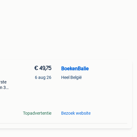
€ 49,75
BoekenBalie
6 aug 26
Heel België
rste
en 30
ag
ke
Topadvertentie
Bezoek website