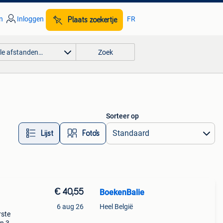
n
Inloggen
FR
Plaats zoekertje
lle afstanden…
Zoek
Sorteer op
Lijst
Foto’s
€ 40,55
BoekenBalie
6 aug 26
Heel België
rste