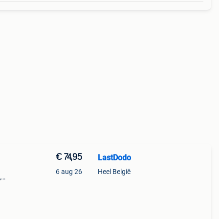
€ 74,95
LastDodo
6 aug 26
Heel België
,
leur