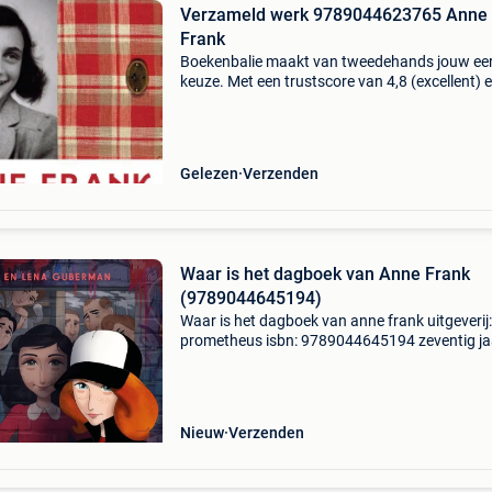
Verzameld werk 9789044623765 Anne
Frank
Boekenbalie maakt van tweedehands jouw ee
keuze. Met een trustscore van 4,8 (excellent) 
dagen retour garantie maken we dat iedere d
waar. Bestel direct op onze website! Titel:
verzameld we
Gelezen
Verzenden
Waar is het dagboek van Anne Frank
(9789044645194)
Waar is het dagboek van anne frank uitgeverij:
prometheus isbn: 9789044645194 zeventig ja
nadat het achterhuis werd gepubliceerd, vers
voor het eerst een getekende versie van het
wereldberoemde
Nieuw
Verzenden