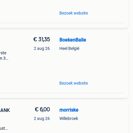
Bezoek website
€ 31,35
BoekenBalie
2 aug 26
Heel België
rste
en 30
ag
Bezoek website
€ 6,00
morriske
RANK
2 aug 26
Willebroek
gustus