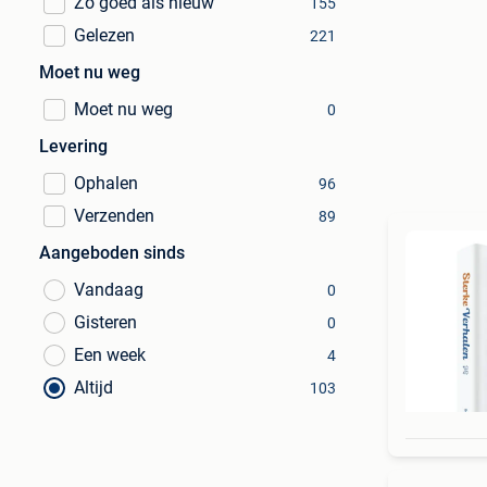
Zo goed als nieuw
155
Gelezen
221
Moet nu weg
Moet nu weg
0
Levering
Ophalen
96
Verzenden
89
Aangeboden sinds
Vandaag
0
Gisteren
0
Een week
4
Altijd
103