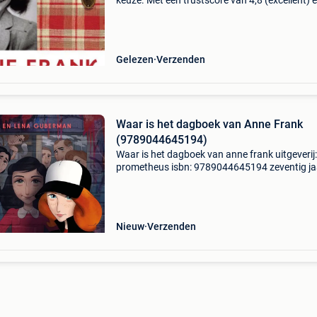
keuze. Met een trustscore van 4,8 (excellent) 
dagen retour garantie maken we dat iedere d
waar. Bestel direct op onze website! Titel:
verzameld we
Gelezen
Verzenden
Waar is het dagboek van Anne Frank
(9789044645194)
Waar is het dagboek van anne frank uitgeverij:
prometheus isbn: 9789044645194 zeventig ja
nadat het achterhuis werd gepubliceerd, vers
voor het eerst een getekende versie van het
wereldberoemde
Nieuw
Verzenden