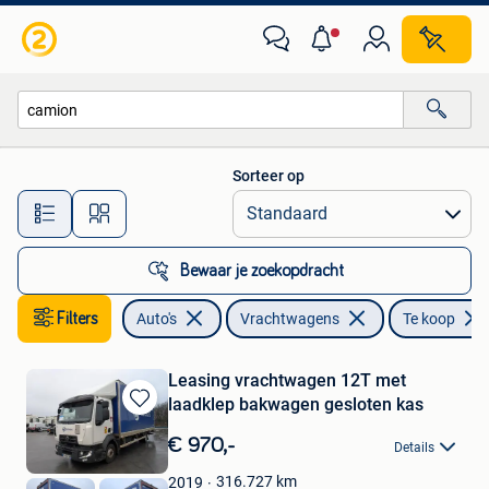
Vrachtwagens
Sorteer op
Alle afstanden…
Bewaar je zoekopdracht
Filters
Auto's
Vrachtwagens
Te koop
Leasing vrachtwagen 12T met
laadklep bakwagen gesloten kas
Bewaren
in
€ 970,-
Details
Mijn
Favorieten
316.727
km
2019