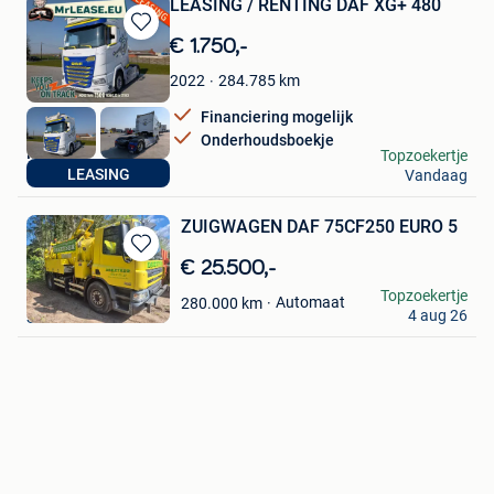
LEASING / RENTING DAF XG+ 480
Bewaren
€ 1.750,-
in
284.785
km
2022
Mijn
Favorieten
Financiering mogelijk
Onderhoudsboekje
MrLease
Topzoekertje
LEASING
Vandaag
Hooglede
ZUIGWAGEN DAF 75CF250 EURO 5
Bewaren
€ 25.500,-
in
rob
Topzoekertje
Automaat
280.000
km
Mijn
4 aug 26
Sint-Kruis
Favorieten