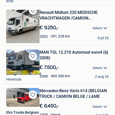
Bree
Renault Midlum 220 MEDISCHE
Bewaren
VRACHTWAGEN /CAMION
in
MEDICALE / M
Mijn
€ 9.250,-
Details
Favorieten
Optima Trucks Bv
391.228
km
2002
9 jul 26
Genk
MAN TGL 12.210 Automaat euro4 (bj
2008)
Bewaren
in
€ 7.500,-
Details
Mijn
Garage Cevoman N.V.
Favorieten
469.500
km
2008
2 aug 26
Herentals
Mercedes-Benz Vario 614 (BELGIAN
TRUCK / CAMION BELGE / LAME
Bewaren
in
€ 6.450,-
Details
Mijn
Elro Trucks Belgium
Favorieten
Diesel
1998