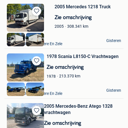
2005 Mercedes 1218 Truck
Bewaren
Zie omschrijving
in
308.341
km
2005
Mijn
Favorieten
VAVATO Auctions
Gisteren
Lokeren+Deel Overmere En Zele
1978 Scania L8150-C Vrachtwagen
Bewaren
Zie omschrijving
in
213.370
km
1978
Mijn
Favorieten
VAVATO Auctions
Gisteren
Lokeren+Deel Overmere En Zele
2005 Mercedes-Benz Atego 1328
vrachtwagen
Bewaren
in
Zie omschrijving
Mijn