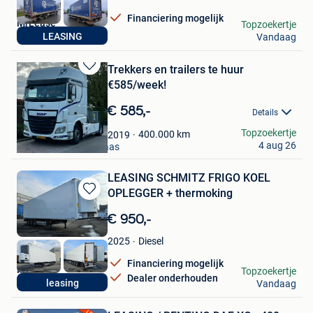
Financiering mogelijk
MrLease
Topzoekertje
LEASING
Vandaag
Hooglede
Trekkers en trailers te huur
Bewaren
€585/week!
in
Mijn
€ 585,-
Details
Favorieten
Sven
Topzoekertje
400.000
km
2019
4 aug 26
Mechelen-Aan-De-Maas
LEASING SCHMITZ FRIGO KOEL
OPLEGGER + thermoking
Bewaren
in
€ 950,-
Mijn
Favorieten
Diesel
2025
Financiering mogelijk
MrLease
Topzoekertje
Dealer onderhouden
leasing
Vandaag
Hooglede