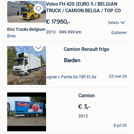
Volvo FH 420 (EURO 5 / BELGIAN
TRUCK / CAMION BELGA / TOP CO
Bewaren
in
€ 17.950,-
Details
Mijn
Elro Trucks Belgium
Favorieten
999.999
km
2013
Gisteren
Bree
Camion Renault frigo
Bewaren
in
Bieden
Mijn
Favorieten
Ahmed El bachyry
25 mei 26
Angleur + Partie De Ougree + Partie De Tilff Et De
Embourg
Bewaren
in
Mijn
Camion
Favorieten
€ 3,-
2012
Tony
8 jul 26
Gent