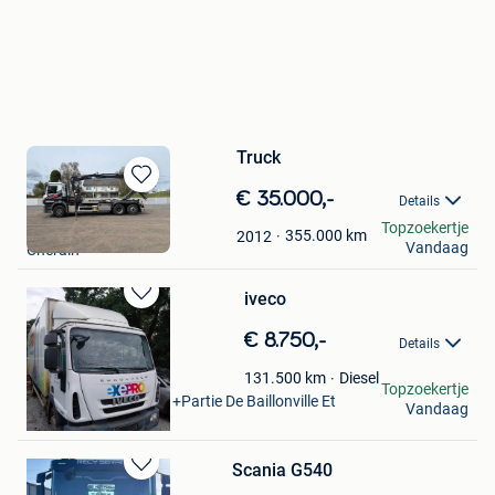
Truck
Bewaren
€ 35.000,-
Details
in
vgmdso
Topzoekertje
Mijn
355.000
km
2012
Vandaag
Cherain
Favorieten
iveco
Bewaren
in
€ 8.750,-
Details
Mijn
Favorieten
DC
Diesel
131.500
km
Topzoekertje
Marche-En-Famenne +Partie De Baillonville Et
Vandaag
Noiseux
Scania G540
Bewaren