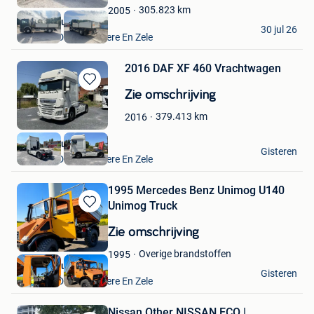
Favorieten
305.823
km
2005
VAVATO Auctions
30 jul 26
Lokeren+Deel Overmere En Zele
2016 DAF XF 460 Vrachtwagen
Bewaren
Zie omschrijving
in
379.413
km
2016
Mijn
Favorieten
VAVATO Auctions
Gisteren
Lokeren+Deel Overmere En Zele
1995 Mercedes Benz Unimog U140
Unimog Truck
Bewaren
in
Zie omschrijving
Mijn
Favorieten
Overige brandstoffen
1995
VAVATO Auctions
Gisteren
Lokeren+Deel Overmere En Zele
Nissan Other NISSAN ECO |