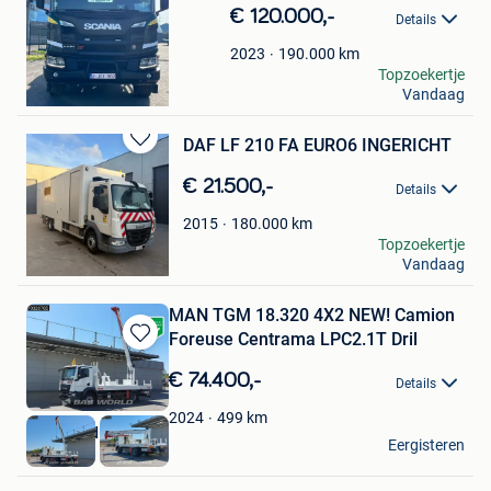
in
€ 120.000,-
Details
Mijn
Favorieten
190.000
km
2023
Koziel
Topzoekertje
Vandaag
Herstal
DAF LF 210 FA EURO6 INGERICHT
Bewaren
in
€ 21.500,-
Details
Mijn
Favorieten
180.000
km
2015
Ibo
Topzoekertje
Vandaag
Zele+Deel Lokeren
MAN TGM 18.320 4X2 NEW! Camion
Foreuse Centrama LPC2.1T Dril
Bewaren
in
€ 74.400,-
Details
Mijn
Favorieten
499
km
2024
BAS World B.V.
Eergisteren
Veghel