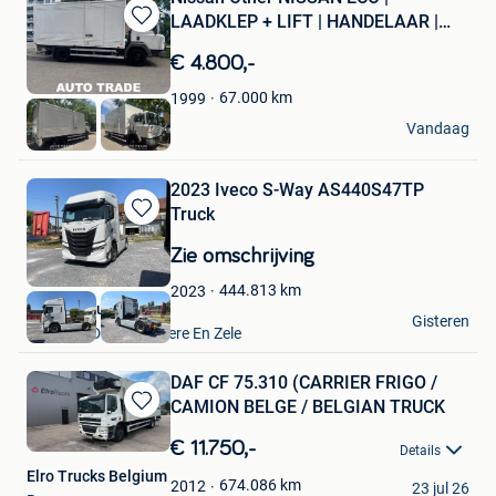
LAADKLEP + LIFT | HANDELAAR |
Bewaren
EXPO
in
€ 4.800,-
Mijn
Favorieten
67.000
km
1999
Autotrade
Vandaag
Hasselt
2023 Iveco S-Way AS440S47TP
Truck
Bewaren
in
Zie omschrijving
Mijn
Favorieten
444.813
km
2023
VAVATO Auctions
Gisteren
Lokeren+Deel Overmere En Zele
DAF CF 75.310 (CARRIER FRIGO /
CAMION BELGE / BELGIAN TRUCK
Bewaren
in
€ 11.750,-
Details
Mijn
Elro Trucks Belgium
Favorieten
674.086
km
2012
23 jul 26