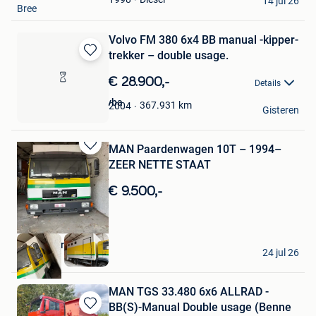
14 jul 26
Bree
Volvo FM 380 6x4 BB manual -kipper-
trekker – double usage.
Bewaren
in
€ 28.900,-
Details
Mijn
Favorieten
Truck Trading Vos bvba
367.931
km
2004
Gisteren
Tessenderlo
MAN Paardenwagen 10T – 1994–
Bewaren
ZEER NETTE STAAT
in
Mijn
€ 9.500,-
Favorieten
Kayzer car
24 jul 26
Kemzeke
MAN TGS 33.480 6x6 ALLRAD -
BB(S)-Manual Double usage (Benne