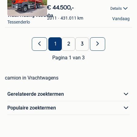
Bewaren
in
€ 44.500,-
Details
Mijn
Truck Trading Vos bvba
Favorieten
431.011
km
2011
Vandaag
Tessenderlo
1
2
3
Pagina 1 van 3
camion in Vrachtwagens
Gerelateerde zoektermen
Populaire zoektermen