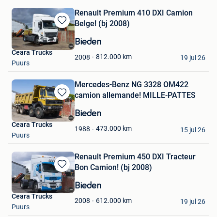
Renault Premium 410 DXI Camion
Belge! (bj 2008)
Bewaren
in
Bieden
Mijn
Ceara Trucks
Favorieten
812.000
km
2008
19 jul 26
Puurs
Mercedes-Benz NG 3328 OM422
camion allemande! MILLE-PATTES
Bewaren
in
Bieden
Mijn
Ceara Trucks
Favorieten
473.000
km
1988
15 jul 26
Puurs
Renault Premium 450 DXI Tracteur
Bon Camion! (bj 2008)
Bewaren
in
Bieden
Mijn
Ceara Trucks
Favorieten
612.000
km
2008
19 jul 26
Puurs