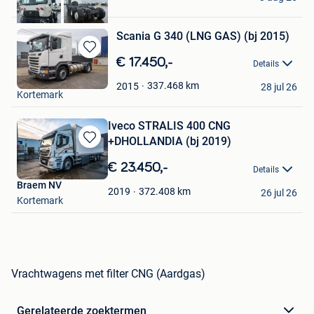
Veghel
Scania G 340 (LNG GAS) (bj 2015)
Bewaren
€ 17.450,-
Details
in
Braem NV
Mijn
337.468
km
2015
28 jul 26
Kortemark
Favorieten
Iveco STRALIS 400 CNG
+DHOLLANDIA (bj 2019)
Bewaren
in
€ 23.450,-
Details
Mijn
Braem NV
Favorieten
372.408
km
2019
26 jul 26
Kortemark
Vrachtwagens met filter CNG (Aardgas)
Gerelateerde zoektermen