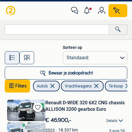
Vrachtwagens
Sorteer op
Alle afstanden…
Bewaar je zoekopdracht
Filters
Auto's
Vrachtwagens
Te koop
Renault D-WIDE 320 6X2 CNG chassis
ALLISON 3200 gearbox Euro
Bewaren
in
€ 46.900,-
Details
Mijn
BAS World External
Favorieten
18.337
km
2023
3 aug 26