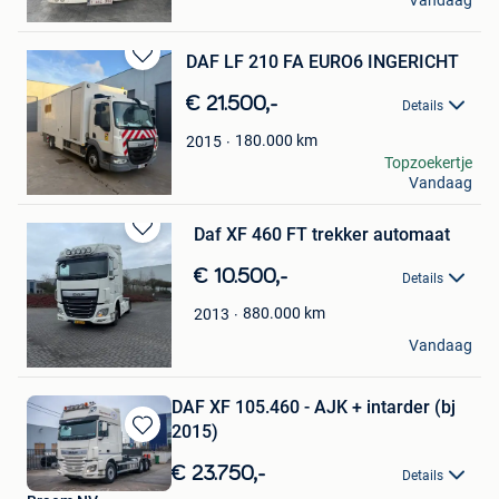
Vandaag
Zele+Deel Lokeren
DAF LF 210 FA EURO6 INGERICHT
Bewaren
in
€ 21.500,-
Details
Mijn
Favorieten
180.000
km
2015
Ibo
Topzoekertje
Vandaag
Zele+Deel Lokeren
Daf XF 460 FT trekker automaat
Bewaren
in
€ 10.500,-
Details
Mijn
Favorieten
880.000
km
2013
MWA
Vandaag
Lommel
DAF XF 105.460 - AJK + intarder (bj
2015)
Bewaren
in
€ 23.750,-
Details
Mijn