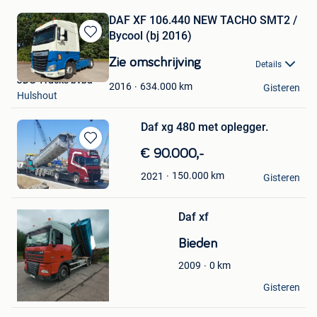
DAF XF 106.440 NEW TACHO SMT2 /
Bycool (bj 2016)
Bewaren
in
Zie omschrijving
Details
Mijn
JDG Trucks bvba
Favorieten
634.000
km
2016
Gisteren
Hulshout
Daf xg 480 met oplegger.
Bewaren
€ 90.000,-
in
Nick
150.000
km
2021
Mijn
Gisteren
Verrebroek
Bewaren
Favorieten
in
Mijn
Daf xf
Favorieten
Bieden
0
km
2009
JDK TECH
Gisteren
Gerpinnes