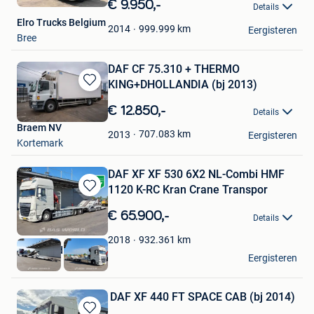
in
€ 9.950,-
Details
Mijn
Elro Trucks Belgium
Favorieten
999.999
km
2014
Eergisteren
Bree
DAF CF 75.310 + THERMO
KING+DHOLLANDIA (bj 2013)
Bewaren
in
€ 12.850,-
Details
Mijn
Braem NV
Favorieten
707.083
km
2013
Eergisteren
Kortemark
DAF XF XF 530 6X2 NL-Combi HMF
1120 K-RC Kran Crane Transpor
Bewaren
in
€ 65.900,-
Details
Mijn
Favorieten
932.361
km
2018
BAS World B.V.
Eergisteren
Veghel
DAF XF 440 FT SPACE CAB (bj 2014)