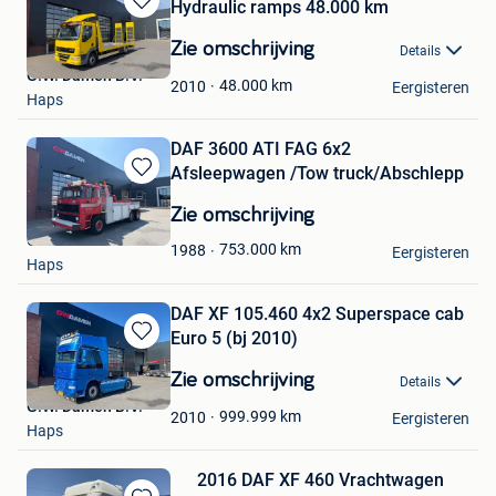
Hydraulic ramps 48.000 km
Bewaren
in
Zie omschrijving
Details
Mijn
G.W. Damen B.V.
Favorieten
48.000
km
2010
Eergisteren
Haps
DAF 3600 ATI FAG 6x2
Afsleepwagen /Tow truck/Abschlepp
Bewaren
in
Zie omschrijving
Mijn
G.W. Damen B.V.
Favorieten
753.000
km
1988
Eergisteren
Haps
DAF XF 105.460 4x2 Superspace cab
Euro 5 (bj 2010)
Bewaren
in
Zie omschrijving
Details
Mijn
G.W. Damen B.V.
Favorieten
999.999
km
2010
Eergisteren
Haps
2016 DAF XF 460 Vrachtwagen