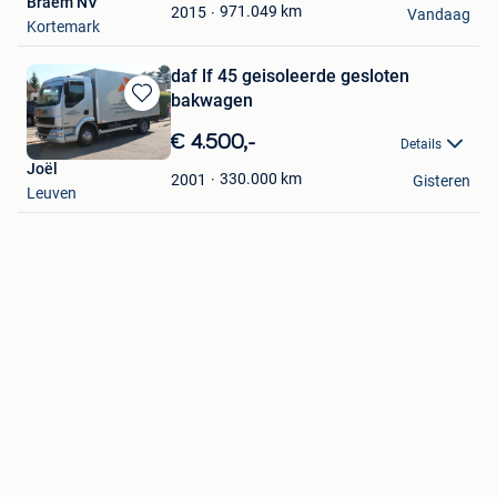
Braem NV
Favorieten
971.049
km
2015
Vandaag
Kortemark
daf lf 45 geisoleerde gesloten
bakwagen
Bewaren
in
€ 4.500,-
Details
Mijn
Joël
Favorieten
330.000
km
2001
Gisteren
Leuven