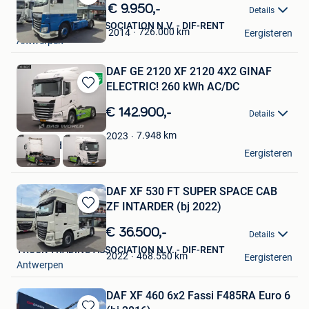
Bewaren
€ 9.950,-
Details
in
TRUCK TRADING ASSOCIATION N.V. - DIF-RENT
Mijn
726.000
km
2014
Eergisteren
Antwerpen
Favorieten
DAF GE 2120 XF 2120 4X2 GINAF
ELECTRIC! 260 kWh AC/DC
Bewaren
in
€ 142.900,-
Details
Mijn
Favorieten
7.948
km
2023
BAS World B.V.
Eergisteren
Veghel
DAF XF 530 FT SUPER SPACE CAB
ZF INTARDER (bj 2022)
Bewaren
in
€ 36.500,-
Details
Mijn
TRUCK TRADING ASSOCIATION N.V. - DIF-RENT
Favorieten
468.550
km
2022
Eergisteren
Antwerpen
DAF XF 460 6x2 Fassi F485RA Euro 6