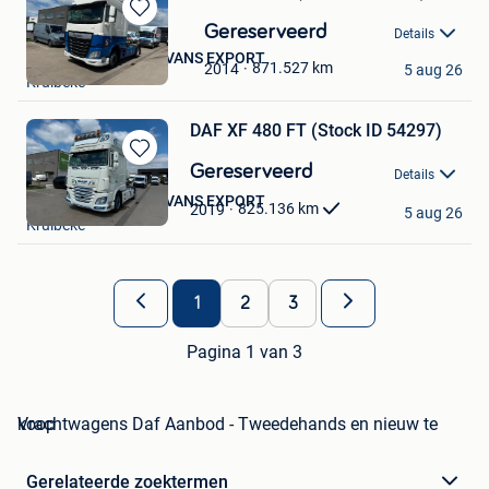
Bewaren
Gereserveerd
Details
in
NR USED TRUCKS & VANS EXPORT
Mijn
871.527
km
2014
5 aug 26
Kruibeke
Favorieten
DAF XF 480 FT (Stock ID 54297)
Bewaren
Gereserveerd
Details
in
NR USED TRUCKS & VANS EXPORT
Mijn
825.136
km
2019
5 aug 26
Kruibeke
Favorieten
1
2
3
Pagina 1 van 3
Vrachtwagens Daf Aanbod - Tweedehands en nieuw te koop
Gerelateerde zoektermen