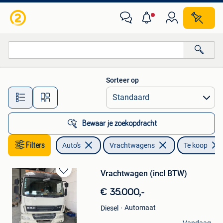
Vrachtwagens
Sorteer op
Alle afstanden…
Bewaar je zoekopdracht
Filters
Auto's
Vrachtwagens
Te koop
Vrachtwagen (incl BTW)
Bewaren
in
€ 35.000,-
Mijn
Favorieten
Automaat
Diesel
Simge