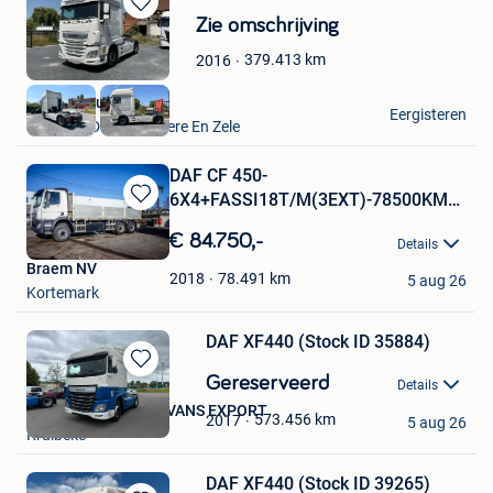
Bewaren
Zie omschrijving
in
379.413
km
2016
Mijn
Favorieten
VAVATO Auctions
Eergisteren
Lokeren+Deel Overmere En Zele
DAF CF 450-
6X4+FASSI18T/M(3EXT)-78500KM
Bewaren
(bj 2018)
in
€ 84.750,-
Details
Mijn
Braem NV
Favorieten
78.491
km
2018
5 aug 26
Kortemark
DAF XF440 (Stock ID 35884)
Bewaren
Gereserveerd
Details
in
NR USED TRUCKS & VANS EXPORT
Mijn
573.456
km
2017
5 aug 26
Kruibeke
Favorieten
DAF XF440 (Stock ID 39265)