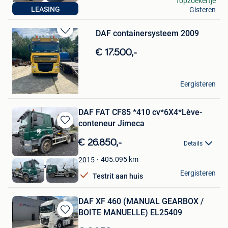
Topzoekertje
LEASING
Gisteren
Hooglede
DAF containersysteem 2009
Bewaren
in
€ 17.500,-
Mijn
Favorieten
JULIE’S HOUSE
Eergisteren
Schoten
DAF FAT CF85 *410 cv*6X4*Lève-
conteneur Jimeca
Bewaren
in
€ 26.850,-
Details
Mijn
Favorieten
405.095
km
2015
Trucks MPH
Eergisteren
Testrit aan huis
Ciney
DAF XF 460 (MANUAL GEARBOX /
BOITE MANUELLE) EL25409
Bewaren