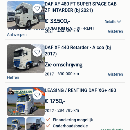
DAF XF 480 FT SUPER SPACE CAB
ZF INTARDER (bj 2021)
Bewaren
in
€ 33.500,-
Details
Mijn
TRUCK TRADING ASSOCIATION N.V. - DIF-RENT
Favorieten
404.350
km
2021
Gisteren
Antwerpen
DAF XF 440 Retarder - Alcoa (bj
2017)
Bewaren
in
Zie omschrijving
Mijn
Rene Trucks
Favorieten
690.000
km
2017
Gisteren
Heffen
LEASING / RENTING DAF XG+ 480
Bewaren
€ 1.750,-
in
284.785
km
2022
Mijn
Favorieten
Financiering mogelijk
Onderhoudsboekje
MrLease